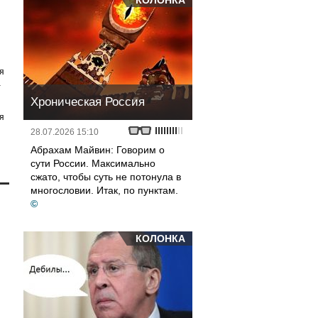
КОЛОНКА
я
а
Хроническая Россия
я
28.07.2026 15:10
Абрахам Майвин: Говорим о
сути России. Максимально
сжато, чтобы суть не потонула в
многословии. Итак, по пунктам.
©
КОЛОНКА