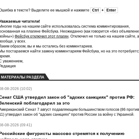
Ошибка в тексте? Выделите ее мышкой и нажмите
Ctrl
+
Enter
Уважаемые читатели!
Многие годы на нашем сайте использовалась система комментирования,
основанная на плагине Фейсбука. Неожиданно (как говорится «без объявлени
войны»)
Фейсбук отключил этот плагин
. Отключил не только на нашем сайте, 
вообще, у всех.
Таким образом, вы и мы остались без комментариев.
Мы постараемся найти замену комментариям Фейсбука, но на это потребуетс
время.
С уважением,
Редакция
МАТЕРИАЛЫ РАЗДЕЛА
08-08-2026 (10:02)
Сенат США утвердил закон об "адских санкциях" против РФ:
Зеленский поблагодарил за это
Американский Сенат 7 август подавляющим большинством голосов (86 против
11) утвердил закон об "адских санкциях" против России за войну с Украиной.
08-08-2026 (09:41)
Российские фигуристы массово стремятся к получению