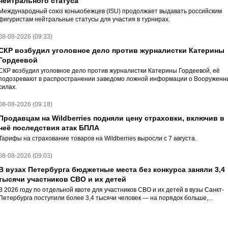
нейтрального статуса
Международный союз конькобежцев (ISU) продолжает выдавать российским
фигуристам нейтральные статусы для участия в турнирах.
08-08-2026 (09:33)
СКР возбудил уголовное дело против журналистки Катерины
Гордеевой
СКР возбудил уголовное дело против журналистки Катерины Гордеевой, её
подозревают в распространении заведомо ложной информации о Вооруженн
силах.
08-08-2026 (09:18)
Продавцам на Wildberries подняли цену страховки, включив в
неё последствия атак БПЛА
Тарифы на страхование товаров на Wildberries выросли с 7 августа.
08-08-2026 (09:03)
В вузах Петербурга бюджетные места без конкурса заняли 3,4
тысячи участников СВО и их детей
В 2026 году по отдельной квоте для участников СВО и их детей в вузы Санкт-
Петербурга поступили более 3,4 тысячи человек — на порядок больше,...