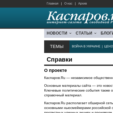
Главная
|
О нас
|
Архив
НОВОСТИ
СТАТЬИ
БЛОГ
ТЕМЫ
ВОЙНА В УКРАИНЕ
|
ЦЕНЗ
Справки
О проекте
Каспаров.Ru — независимое общественн
Основные материалы сайта — это новости
Ключевые политические события также о
справочный материал.
Каспаров.Ru располагает обширной сеть
основными ньюсмейкерами российской о
протестных уличных акциях и произвол