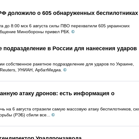
Ф доложило о 605 обнаруженных беспилотниках
ста до 8:00 мск 6 августа силы ПВО перехватили 605 украинских
общение Минобороны привел РБК.
©
е подразделение в России для нанесения ударов
ии собственное ракетное подразделение для ударов по Украине,
Reuters, УНИАН, АрбатМедиа.
©
анную атаку дронов: есть информация о
очь на 6 августа отразили самую массовую атаку беспилотников, си
рьбы (РЭБ) сбили все...
©
 гендиректор Уралдронзавода