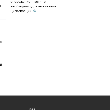
опережение – вот что
я,
необходимо для выживания
цивилизации!
©
а
я
RSS