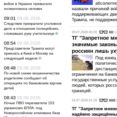
абсолютно
войне в Украине превысило
назвали причиной вой
полмиллиона человек
поддерживающих дви
09:01
09.08.2026
Трампа, не поддерж
Следствие прекратило уголовное
дело в отношении полицейских,
29.07.2026 00:20
сломавших руку учительнице
©
ТГ "Запретное м
08:54
09.08.2026
значимые законы
Представители Трампа могут
россиян лишь ух
приехать в Киев и Москву на
Под конец
следующей неделе
©
политичес
08:48
09.08.2026
дистанцио
По новой схеме мошенничества
ограничения на банк
родителям сообщают об
государственные усл
операциях по банковским картам
людей, которых росси
детей
границей.
08:43
09.08.2026
24.07.2026 01:19
Ночью ПВО перехватила 153
украинских БПЛА: под
ТГ "Запретное мнени
Новороссийском атакована база
надёжно защищённы