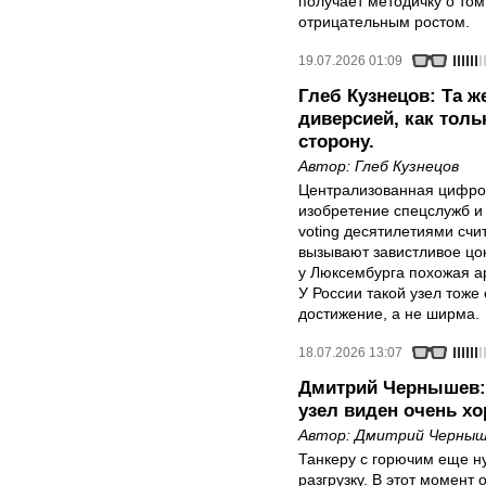
получает методичку о том
отрицательным ростом.
19.07.2026 01:09
Глеб Кузнецов: Та ж
диверсией, как тол
сторону.
Автор:
Глеб Кузнецов
Централизованная цифро
изобретение спецслужб и 
voting десятилетиями сч
вызывают завистливое цо
у Люксембурга похожая ар
У России такой узел тоже
достижение, а не ширма.
18.07.2026 13:07
Дмитрий Чернышев:
узел виден очень х
Автор:
Дмитрий Черныш
Танкеру с горючим еще ну
разгрузку. В этот момент