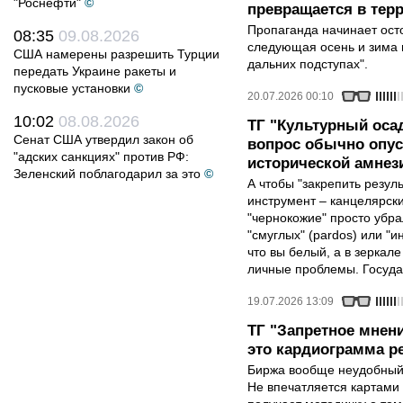
"Роснефти"
©
превращается в тер
Пропаганда начинает осто
08:35
09.08.2026
следующая осень и зима м
США намерены разрешить Турции
дальних подступах".
передать Украине ракеты и
пусковые установки
©
20.07.2026 00:10
10:02
08.08.2026
ТГ "Культурный осад
Сенат США утвердил закон об
вопрос обычно опус
"адских санкциях" против РФ:
исторической амнез
Зеленский поблагодарил за это
©
А чтобы "закрепить резул
инструмент – канцелярск
"чернокожие" просто убра
"смуглых" (pardos) или "и
что вы белый, а в зеркале
личные проблемы. Государ
19.07.2026 13:09
ТГ "Запретное мнени
это кардиограмма р
Биржа вообще неудобный 
Не впечатляется картами 