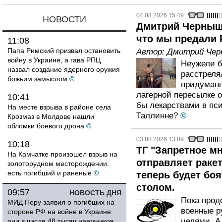
04.08.2026 15:49
НОВОСТИ
Дмитрий Чернышев
что мы предали 
11:08
Папа Римский призвал остановить
Автор:
Дмитрий Че
войну в Украине, а гава РПЦ
Неужели б
назвал создание ядерного оружия
расстрелял
божьим замыслом
©
придуманн
лагерной пересылке 
10:41
бы лекарствами в пс
На месте взрыва в районе села
Таллинне?
©
Крозмаз в Молдове нашли
обломки боевого дрона
©
03.08.2026 13:09
10:18
ТГ "Запретное мн
На Камчатке произошел взрыв на
отправляет раке
золоторудном месторождении:
есть погибший и раненые
©
теперь будет боя
столом.
09:57
НОВОСТЬ ДНЯ
Пока прод
МИД Перу заявил о погибших на
военные р
стороне РФ на войне в Украине:
целями. А
они в числе 48 тысяч наемников