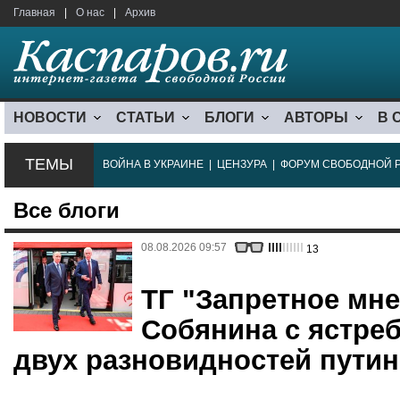
Главная
|
О нас
|
Архив
НОВОСТИ
СТАТЬИ
БЛОГИ
АВТОРЫ
В 
ТЕМЫ
ВОЙНА В УКРАИНЕ
|
ЦЕНЗУРА
|
ФОРУМ СВОБОДНОЙ 
Все блоги
08.08.2026 09:57
13
ТГ "Запретное мне
Собянина с ястреб
двух разновидностей путин