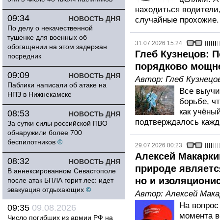
находиться водители
09:34
НОВОСТЬ ДНЯ
случайные прохожие.
По делу о некачественной
тушенке для военных об
31.07.2026 15:24
обогащении на этом задержан
Глеб Кузнецов: 
посредник
порядково мощне
09:09
НОВОСТЬ ДНЯ
Автор:
Глеб Кузнецо
Паблики написали об атаке на
Все выучи
НПЗ в Нижнекамске
борьбе, ч
как учёный
08:53
НОВОСТЬ ДНЯ
подтверждалось кажд
За сутки силы российской ПВО
обнаружили более 700
беспилотников
©
29.07.2026 00:23
Алексей Макарки
08:32
НОВОСТЬ ДНЯ
природе являетс
В аннексированном Севастополе
но и изоляциони
после атак БПЛА горит лес: идет
эвакуация отдыхающих
©
Автор:
Алексей Мака
На вопрос
09:35
09.08.2026
момента в
Число погибших из армии РФ на