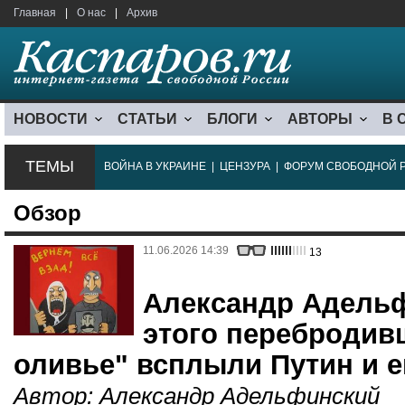
Главная
|
О нас
|
Архив
НОВОСТИ
СТАТЬИ
БЛОГИ
АВТОРЫ
В 
ТЕМЫ
ВОЙНА В УКРАИНЕ
|
ЦЕНЗУРА
|
ФОРУМ СВОБОДНОЙ 
Обзор
11.06.2026 14:39
13
Александр Адельф
этого перебродив
оливье" всплыли Путин и е
Автор:
Александр Адельфинский