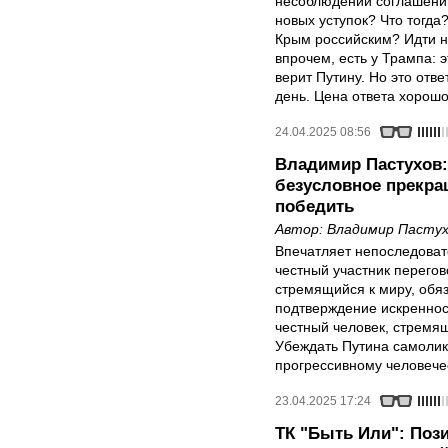
несоблюдении соглашений
новых уступок? Что тогда
Крым российским? Идти на
впрочем, есть у Трампа: э
верит Путину. Но это отв
день. Цена ответа хорошо
24.04.2025 08:56
Владимир Пастухов:
безусловное прекращ
победить
Автор:
Владимир Пастух
Впечатляет непоследоват
честный участник перегов
стремящийся к миру, обя
подтверждение искреннос
честный человек, стремящ
Убеждать Путина самолик
прогрессивному человечес
23.04.2025 17:24
ТК "Быть Или": Поз