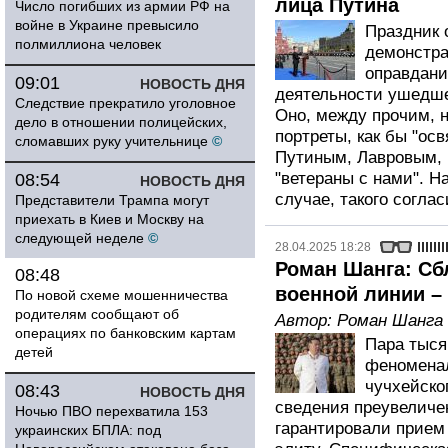
лица Путина
Число погибших из армии РФ на
войне в Украине превысило
Праздник 
полмиллиона человек
демонстра
оправдани
09:01
НОВОСТЬ ДНЯ
деятельности ушедше
Следствие прекратило уголовное
Оно, между прочим, н
дело в отношении полицейских,
портреты, как бы "ос
сломавших руку учительнице
©
Путиным, Лавровым, 
"ветераны с нами". Н
08:54
НОВОСТЬ ДНЯ
случае, такого соглас
Представители Трампа могут
приехать в Киев и Москву на
следующей неделе
©
28.04.2025 18:28
Роман Шанга: Сб
08:48
военной линии –
По новой схеме мошенничества
родителям сообщают об
Автор:
Роман Шанга
операциях по банковским картам
Пара тыся
детей
феноменал
чучхейско
08:43
НОВОСТЬ ДНЯ
сведения преувеличе
Ночью ПВО перехватила 153
гарантировали прием
украинских БПЛА: под