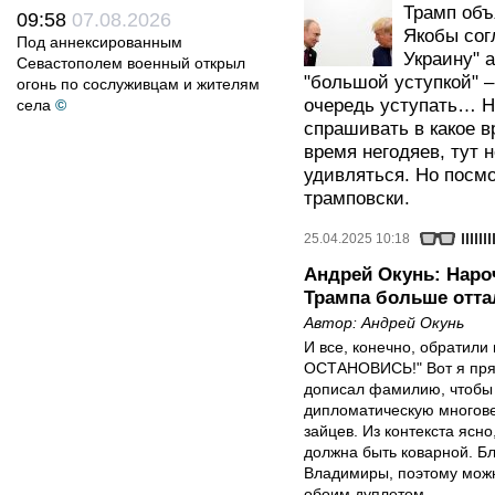
Трамп объя
09:58
07.08.2026
Якобы сог
Под аннексированным
Украину" 
Севастополем военный открыл
"большой уступкой" –
огонь по сослуживцам и жителям
очередь уступать… Н
села
©
спрашивать в какое в
время негодяев, тут 
удивляться. Но посмо
трамповски.
25.04.2025 10:18
Андрей Окунь: Наро
Трампа больше отта
Автор:
Андрей Окунь
И все, конечно, обратили
ОСТАНОВИСЬ!" Вот я пря
дописал фамилию, чтобы 
дипломатическую многове
зайцев. Из контекста ясно
должна быть коварной. Бл
Владимиры, поэтому можн
обоим дуплетом.