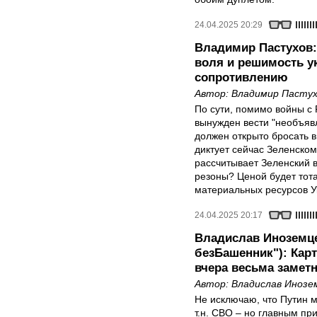
24.04.2025 20:29
Владимир Пастухов:
воля и решимость у
сопротивлению
Автор:
Владимир Пастух
По сути, помимо войны с
вынужден вести "необъяв
должен открыто бросать в
диктует сейчас Зеленско
рассчитывает Зеленский в
резоны? Ценой будет тот
материальных ресурсов У
24.04.2025 20:17
Владислав Иноземце
безБашенник"): Кар
вчера весьма замет
Автор:
Владислав Инозе
Не исключаю, что Путин м
т.н. СВО – но главным пр