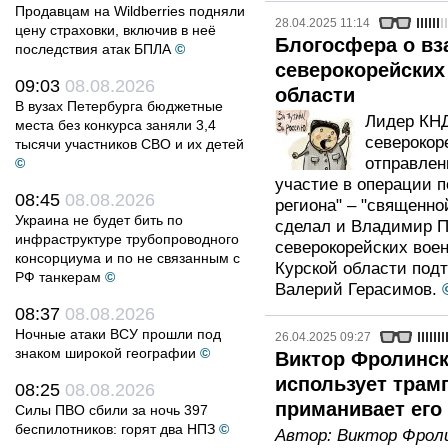
Продавцам на Wildberries подняли
28.04.2025 11:14
цену страховки, включив в неё
Блогосфера о вз
последствия атак БПЛА
©
северокорейских
09:03
08.08.2026
области
В вузах Петербурга бюджетные
Лидер КНД
места без конкурса заняли 3,4
северокор
тысячи участников СВО и их детей
отправлен
©
участие в операции 
08:45
08.08.2026
региона" – "священно
Украина не будет бить по
сделал и Владимир П
инфраструктуре трубопроводного
северокорейских вое
консорциума и по не связанным с
Курской области под
РФ танкерам
©
Валерий Герасимов.
08:37
08.08.2026
Ночные атаки ВСУ прошли под
26.04.2025 09:27
знаком широкой географии
©
Виктор Фролинск
использует трам
08:25
08.08.2026
приманивает его
Силы ПВО сбили за ночь 397
беспилотников: горят два НПЗ
©
Автор:
Виктор Фрол