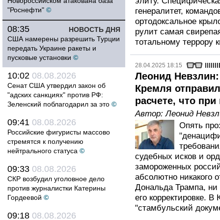
элиту. Специфическа
Новороссийском атакована база
"Роснефти"
©
генералитет, командо
ортодоксальное крыл
08:35
НОВОСТЬ ДНЯ
рулит самая свирепая
США намерены разрешить Турции
тотальному террору 
передать Украине ракеты и
пусковые установки
©
28.04.2025 18:15
10:02
08.08.2026
Леонид Невзлин:
Сенат США утвердил закон об
Кремля отправил
"адских санкциях" против РФ:
расчете, что при
Зеленский поблагодарил за это
©
Автор:
Леонид Невзл
09:41
08.08.2026
Опять про
Российские фигуристы массово
"денацифи
стремятся к получению
требовани
нейтрального статуса
©
судебных исков и орд
замороженных российс
09:33
08.08.2026
абсолютно никакого 
СКР возбудил уголовное дело
Дональда Трампа, ни
против журналистки Катерины
его корректировке. В
Гордеевой
©
"стамбульский докуме
09:18
08.08.2026