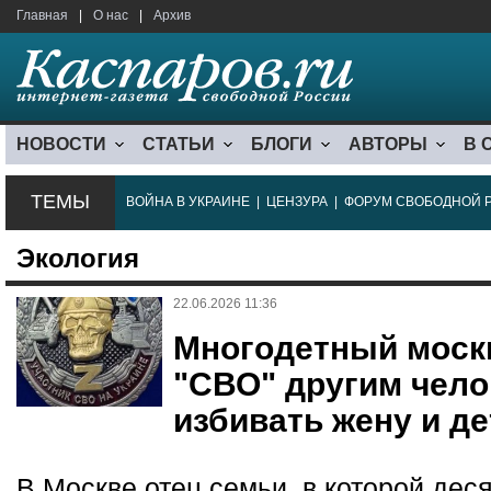
Главная
|
О нас
|
Архив
НОВОСТИ
СТАТЬИ
БЛОГИ
АВТОРЫ
В 
ТЕМЫ
ВОЙНА В УКРАИНЕ
|
ЦЕНЗУРА
|
ФОРУМ СВОБОДНОЙ 
Экология
22.06.2026 11:36
Многодетный моск
"СВО" другим чело
избивать жену и де
В Москве отец семьи, в которой деся