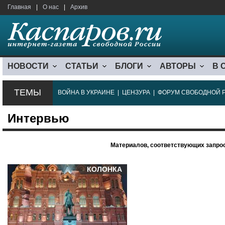
Главная
|
О нас
|
Архив
НОВОСТИ
СТАТЬИ
БЛОГИ
АВТОРЫ
В 
ТЕМЫ
ВОЙНА В УКРАИНЕ
|
ЦЕНЗУРА
|
ФОРУМ СВОБОДНОЙ 
Интервью
Материалов, соответствующих запрос
КОЛОНКА