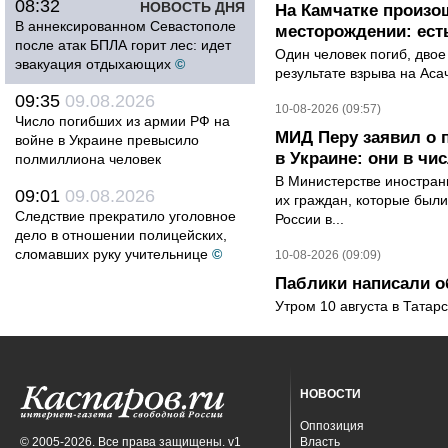
08:32
НОВОСТЬ ДНЯ
На Камчатке произо
В аннексированном Севастополе
месторождении: ест
после атак БПЛА горит лес: идет
Один человек погиб, двое
эвакуация отдыхающих
©
результате взрыва на Ас
09:35
09.08.2026
10-08-2026 (09:57)
Число погибших из армии РФ на
МИД Перу заявил о 
войне в Украине превысило
в Украине: они в чи
полмиллиона человек
В Министерстве иностран
09:01
09.08.2026
их граждан, которые были
Следствие прекратило уголовное
России в...
дело в отношении полицейских,
сломавших руку учительнице
©
10-08-2026 (09:09)
Паблики написали о
Утром 10 августа в Татар
НОВОСТИ
Оппозиция
© 2005-2026. Все права защищены. v1
Власть