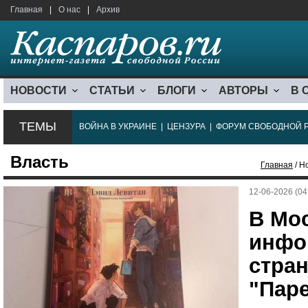
Главная
|
О нас
|
Архив
НОВОСТИ
СТАТЬИ
БЛОГИ
АВТОРЫ
В 
ТЕМЫ
ВОЙНА В УКРАИНЕ
|
ЦЕНЗУРА
|
ФОРУМ СВОБОДНОЙ 
Власть
Главная
/ Н
12-06-2026 (04
В Мос
инфо
стра
"Пар