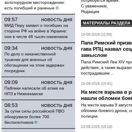
потребуется время.
золоторудном месторождении:
С уважением,
есть погибший и раненые
©
Редакция
09:57
НОВОСТЬ ДНЯ
МАТЕРИАЛЫ РАЗДЕЛА
МИД Перу заявил о погибших на
стороне РФ на войне в Украине:
10-08-2026 (11:08)
они в числе 48 тысяч наемников
Папа Римский призва
09:34
НОВОСТЬ ДНЯ
гава РПЦ назвал со
По делу о некачественной
замыслом
тушенке для военных об
Папа Римский Лев XIV пр
обогащении на этом задержан
действия, а также выраз
посредник
пострадавшим...
09:09
НОВОСТЬ ДНЯ
10-08-2026 (10:41)
Паблики написали об атаке на
На месте взрыва в 
НПЗ в Нижнекамске
нашли обломки бое
08:53
На месте взрыва 9 август
НОВОСТЬ ДНЯ
обломки боевого дрона, 
За сутки силы российской ПВО
полиции.
обнаружили более 700
беспилотников
©
10-08-2026 (10:18)