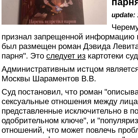
парн
update: 
Черему
признал запрещенной информацию н
был размещен роман Дэвида Левита
парня". Это
следует из
картотеки суд
Административным истцом являетс
Москвы Шараментов В.В.
Суд постановил, что роман "описыв
сексуальные отношения между лицам
представленные исключительно в п
одобрительном ключе", и "популяри
отношений, что может повлечь про