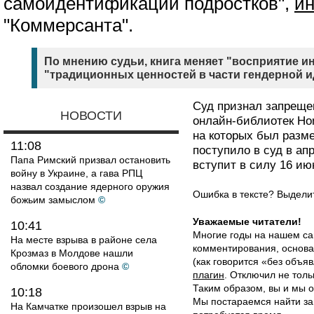
самоидентификации подростков",
и
"Коммерсанта".
По мнению судьи, книга меняет "восприятие ин
"традиционных ценностей в части гендерной и
Суд признал запрещ
НОВОСТИ
онлайн-библиотек Home
на которых был разм
11:08
поступило в суд в ап
Папа Римский призвал остановить
вступит в силу 16 ию
войну в Украине, а гава РПЦ
назвал создание ядерного оружия
Ошибка в тексте? Выдел
божьим замыслом
©
Уважаемые читатели!
10:41
Многие годы на нашем са
На месте взрыва в районе села
комментирования, основа
Крозмаз в Молдове нашли
(как говорится «без объ
обломки боевого дрона
©
плагин
. Отключил не толь
Таким образом, вы и мы о
10:18
Мы постараемся найти за
На Камчатке произошел взрыв на