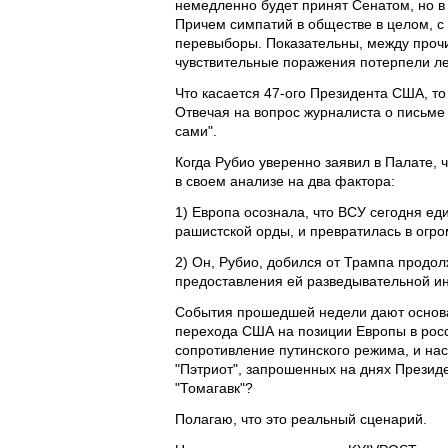
немедленно будет принят Сенатом, но в
Причем симпатий в обществе в целом, с
перевыборы. Показательны, между прочи
чувствительные поражения потерпели ле
Что касается 47-ого Президента США, то
Отвечая на вопрос журналиста о письме 
сами".
Когда Рубио уверенно заявил в Палате, ч
в своем анализе на два фактора:
1) Европа осознала, что ВСУ сегодня ед
рашистской орды, и превратилась в огро
2) Он, Рубио, добился от Трампа продо
предоставления ей разведывательной 
События прошедшей недели дают основан
перехода США на позиции Европы в росс
сопротивление путинского режима, и на
"Пэтриот", запрошенных на днях Президе
"Томагавк"?
Полагаю, что это реальный сценарий.