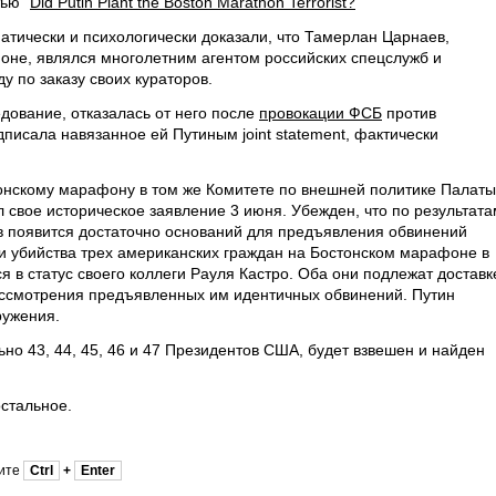
ью "
Did Putin Plant the Boston Marathon Terrorist?
"
атически и психологически доказали, что Тамерлан Царнаев,
оне, являлся многолетним агентом российских спецслужб и
у по заказу своих кураторов.
дование, отказалась от него после
провокации ФСБ
против
писала навязанное ей Путиным joint statement, фактически
онскому марафону в том же Комитете по внешней политике Палаты
 свое историческое заявление 3 июня. Убежден, что по результата
в появится достаточно оснований для предъявления обвинений
ии убийства трех американских граждан на Бостонском марафоне в
я в статус своего коллеги Рауля Кастро. Оба они подлежат доставк
ассмотрения предъявленных им идентичных обвинений. Путин
ружения.
ьно 43, 44, 45, 46 и 47 Президентов США, будет взвешен и найден
остальное.
мите
Ctrl
+
Enter