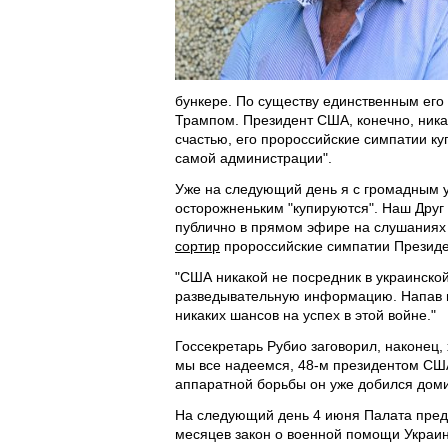
бункере. По существу единственным его 
Трампом. Президент США, конечно, никак
счастью, его пророссийские симпатии ку
самой администрации".
Уже на следующий день я с громадным у
осторожненьким "купируются". Наш Друг
публично в прямом эфире на слушаниях
сортир
пророссийские симпатии Презид
"США никакой не посредник в украинско
разведывательную информацию. Напав на
никаких шансов на успех в этой войне."
Госсекретарь Рубио заговорил, наконец
мы все надеемся, 48-м президентом США.
аппаратной борьбы он уже добился доми
На следующий день 4 июня Палата пред
месяцев закон о военной помощи Украине