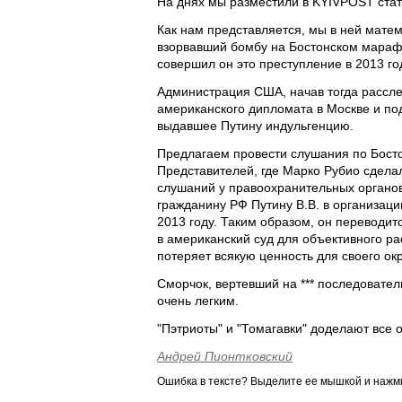
На днях мы разместили в KYIVPOST стат
Как нам представляется, мы в ней матем
взорвавший бомбу на Бостонском мараф
совершил он это преступление в 2013 год
Администрация США, начав тогда рассле
американского дипломата в Москве и под
выдавшее Путину индульгенцию.
Предлагаем провести слушания по Бост
Представителей, где Марко Рубио сделал
слушаний у правоохранительных органо
гражданину РФ Путину В.В. в организац
2013 году. Таким образом, он переводитс
в американский суд для объективного р
потеряет всякую ценность для своего ок
Сморчок, вертевший на *** последовател
очень легким.
"Пэтриоты" и "Томагавки" доделают все 
Андрей Пионтковский
Ошибка в тексте? Выделите ее мышкой и наж