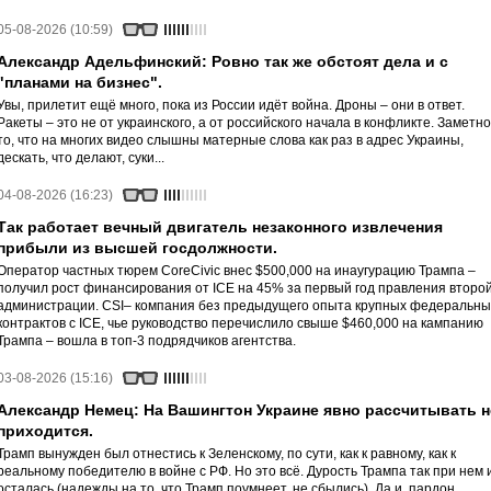
05-08-2026 (10:59)
Александр Адельфинский: Ровно так же обстоят дела и с
"планами на бизнес".
Увы, прилетит ещё много, пока из России идёт война. Дроны – они в ответ.
Ракеты – это не от украинского, а от российского начала в конфликте. Заметно
то, что на многих видео слышны матерные слова как раз в адрес Украины,
дескать, что делают, суки...
04-08-2026 (16:23)
Так работает вечный двигатель незаконного извлечения
прибыли из высшей госдолжности.
Оператор частных тюрем CoreCivic внес $500,000 на инаугурацию Трампа –
получил рост финансирования от ICE на 45% за первый год правления второ
администрации. CSI– компания без предыдущего опыта крупных федеральны
контрактов с ICE, чье руководство перечислило свыше $460,000 на кампанию
Трампа – вошла в топ-3 подрядчиков агентства.
03-08-2026 (15:16)
Александр Немец: На Вашингтон Украине явно рассчитывать н
приходится.
Трамп вынужден был отнестись к Зеленскому, по сути, как к равному, как к
реальному победителю в войне с РФ. Но это всё. Дурость Трампа так при нем 
осталась (надежды на то, что Трамп поумнеет, не сбылись). Да и, пардон,