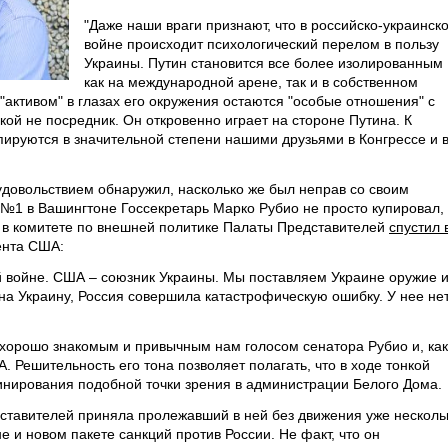
"Даже наши враги признают, что в российско-украинск
войне происходит психологический перелом в пользу
Украины. Путин становится все более изолированным
как на международной арене, так и в собственном
"активом" в глазах его окружения остаются "особые отношения" с
ой не посредник. Он откровенно играет на стороне Путина. К
пируются в значительной степени нашими друзьями в Конгрессе и 
довольствием обнаружил, насколько же был неправ со своим
 №1 в Вашингтоне Госсекретарь Марко Рубио не просто купировал,
 в комитете по внешней политике Палаты Представителей
спустил 
ента США:
й войне. США – союзник Украины. Мы поставляем Украине оружие 
 Украину, Россия совершила катастрофическую ошибку. У нее не
, хорошо знакомым и привычным нам голосом сенатора Рубио и, как
 Решительность его тона позволяет полагать, что в ходе тонкой
нирования подобной точки зрения в администрации Белого Дома.
ставителей приняла пролежавший в ней без движения уже несколь
 и новом пакете санкций против России. Не факт, что он