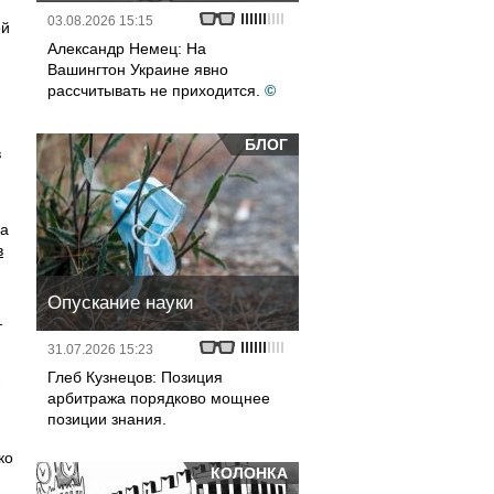
03.08.2026 15:15
ой
Александр Немец: На
Вашингтон Украине явно
рассчитывать не приходится.
©
БЛОГ
в
 а
в
Опускание науки
и
т
31.07.2026 15:23
Глеб Кузнецов: Позиция
арбитража порядково мощнее
позиции знания.
ко
КОЛОНКА