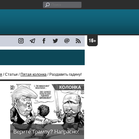
ая
/ Статьи /
Пятая колонка
/ Раздавить гадину!
КОЛОНКА
Верите Трампу? Напрасно!