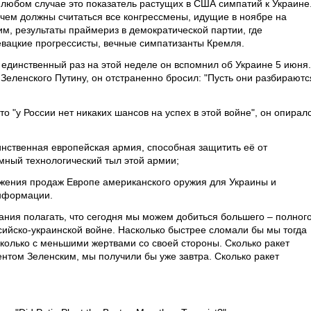
 любом случае это показатель растущих в США симпатий к Украине
 чем должны считаться все конгрессмены, идущие в ноябре на
м, результаты праймериз в демократической партии, где
вацкие прогрессисты, вечные симпатизанты Кремля.
 единственный раз на этой неделе он вспомнил об Украине 5 июня.
Зеленского Путину, он отстраненно бросил: "Пусть они разбираютс
то "у России нет никаких шансов на успех в этой войне", он опирал
инственная европейская армия, способная защитить её от
мный технологический тыл этой армии;
лжения продаж Европе американского оружия для Украины и
информации.
ия полагать, что сегодня мы можем добиться большего – полног
ийско-украинской войне. Насколько быстрее сломали бы мы тогда
сколько с меньшими жертвами со своей стороны. Сколько ракет
нтом Зеленским, мы получили бы уже завтра. Сколько ракет