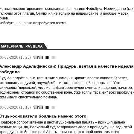
истема комментирования, основанная на плагине Фейсбука. Неожиданно (как
тключил этот плагин
. Отключил не только на нашем сайте, а вообще, у всех.
риев.
йсбука, но на это потребуется время.
МАТЕРИАЛЫ РАЗДЕЛА
06-08-2026 (15:25)
Александр Адельфинский: Придурь, взятая в качестве идеала
победила.
Судьба подаёт знаки, гигантские знамения, кричит, просто вопиет: "Хватит,
остановись, подумай, одумайся!" – и так постоянно, беспрерывно. Уже
миллионы "деревьев", миллионы факторов мудро смягчали падение, начатое,
подчеркнём, страной по собственной воле. Уже толпы "врачей" всех профиле
оказывали спасительную помощь.
06-08-2026 (15:18)
Отцы-основатели боялись именно этого.
Правовое сопротивление и институциональная память – принципиально
разные вещи. Да, Верховный суд возвращает дело в процедуру. Но ведь этой
процедуры-то больше нет! А есть – комната, в которой шесть человек.