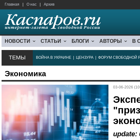
Главная
|
О нас
|
Архив
НОВОСТИ
СТАТЬИ
БЛОГИ
АВТОРЫ
В 
ТЕМЫ
ВОЙНА В УКРАИНЕ
|
ЦЕНЗУРА
|
ФОРУМ СВОБОДНОЙ 
Экономика
03-06-2026 (10
Эксп
"приз
экон
update: 