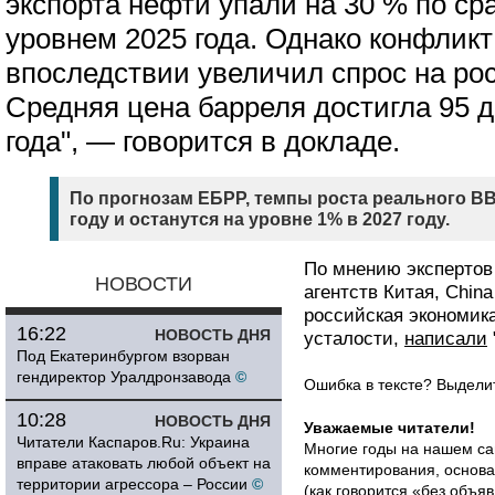
экспорта нефти упали на 30 % по с
уровнем 2025 года. Однако конфлик
впоследствии увеличил спрос на ро
Средняя цена барреля достигла 95 д
года", — говорится в докладе.
По прогнозам ЕБРР, темпы роста реального ВВП
году и останутся на уровне 1% в 2027 году.
По мнению экспертов
НОВОСТИ
агентств Китая, China 
российская экономик
16:22
НОВОСТЬ ДНЯ
усталости,
написали
Под Екатеринбургом взорван
гендиректор Уралдронзавода
©
Ошибка в тексте? Выдел
10:28
НОВОСТЬ ДНЯ
Уважаемые читатели!
Читатели Каспаров.Ru: Украина
Многие годы на нашем са
вправе атаковать любой объект на
комментирования, основа
территории агрессора – России
©
(как говорится «без объ