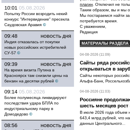
плагин
. Отключил не толь
10:01
05.08.2026
Таким образом, вы и мы о
Попытку России возродить некий
Мы постараемся найти за
конкурс "Интервидение" пресекла
потребуется время.
Саудовская Аравия
©
С уважением,
Редакция
09:48
НОВОСТЬ ДНЯ
Индия отказалась от покупки
МАТЕРИАЛЫ РАЗДЕЛА
новых российских истребителей
СУ-57
©
04-08-2026 (11:09)
Сайты ряда российс
09:39
НОВОСТЬ ДНЯ
открываться в зару
На время визита Путина в
Красноярск там снизили цены на
Сайты некоторых российск
бензин на десятки рублей
©
Альфа-Банк, Россельхозба
09:14
05.08.2026
04-08-2026 (11:03)
Более полумесяца ликвидируют
Россияне продолжаю
последствия удара БПЛА по
шесть месяцев рост 
индустриальному парку в
В июле 2026 года объем 
Домодедово
©
643,4 млрд рублей, что н
данных Центрального...
08:56
НОВОСТЬ ДНЯ