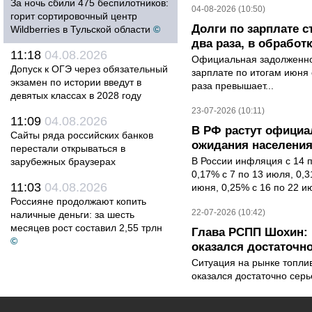
За ночь сбили 475 беспилотников:
04-08-2026 (10:50)
горит сортировочный центр
Долги по зарплате 
Wildberries в Тульской области
©
два раза, в обработк
11:18
04.08.2026
Официальная задолженнос
Допуск к ОГЭ через обязательный
зарплате по итогам июня 
экзамен по истории введут в
раза превышает...
девятых классах в 2028 году
23-07-2026 (10:11)
11:09
04.08.2026
В РФ растут офици
Сайты ряда российских банков
ожидания населени
перестали открываться в
В России инфляция с 14 
зарубежных браузерах
0,17% с 7 по 13 июля, 0,
11:03
04.08.2026
июня, 0,25% с 16 по 22 ию
Россияне продолжают копить
22-07-2026 (10:42)
наличные деньги: за шесть
месяцев рост составил 2,55 трлн
Глава РСПП Шохин: 
©
оказался достаточн
Ситуация на рынке топли
оказался достаточно сер