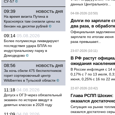
СУ-57
©
данных Центрального...
09:39
НОВОСТЬ ДНЯ
04-08-2026 (10:50)
На время визита Путина в
Долги по зарплате 
Красноярск там снизили цены на
два раза, в обработк
бензин на десятки рублей
©
Официальная задолженнос
09:14
05.08.2026
зарплате по итогам июня 
Более полумесяца ликвидируют
раза превышает...
последствия удара БПЛА по
индустриальному парку в
23-07-2026 (10:11)
Домодедово
©
В РФ растут офици
ожидания населени
08:56
НОВОСТЬ ДНЯ
В России инфляция с 14 
За ночь сбили 475 беспилотников:
0,17% с 7 по 13 июля, 0,
горит сортировочный центр
июня, 0,25% с 16 по 22 ию
Wildberries в Тульской области
©
22-07-2026 (10:42)
11:18
04.08.2026
Допуск к ОГЭ через обязательный
Глава РСПП Шохин: 
экзамен по истории введут в
оказался достаточн
девятых классах в 2028 году
Ситуация на рынке топли
оказался достаточно сер
11:09
04.08.2026