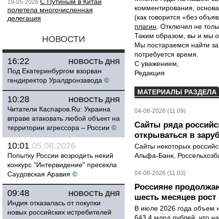
С Путиным в Китай
19-05-2026
комментирования, основа
полетела многочисленная
(как говорится «без объ
делегация
плагин
. Отключил не толь
Таким образом, вы и мы о
НОВОСТИ
Мы постараемся найти за
потребуется время.
16:22
НОВОСТЬ ДНЯ
С уважением,
Под Екатеринбургом взорван
Редакция
гендиректор Уралдронзавода
©
МАТЕРИАЛЫ РАЗДЕЛА
10:28
НОВОСТЬ ДНЯ
Читатели Каспаров.Ru: Украина
04-08-2026 (11:09)
вправе атаковать любой объект на
Сайты ряда российс
территории агрессора – России
©
открываться в зару
10:01
05.08.2026
Сайты некоторых российск
Попытку России возродить некий
Альфа-Банк, Россельхозба
конкурс "Интервидение" пресекла
04-08-2026 (11:03)
Саудовская Аравия
©
Россияне продолжаю
09:48
НОВОСТЬ ДНЯ
шесть месяцев рост 
Индия отказалась от покупки
В июле 2026 года объем 
новых российских истребителей
643,4 млрд рублей, что н