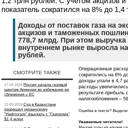
1,2 трлн рублей. С учетом акцизов
показатель сократился на 8% до 1,4 
Доходы от поставок газа на эк
акцизов и таможенных пошлин
778,7 млрд. При этом выручка 
внутреннем рынке выросла на
рублей.
Операционные расход
СМОТРИТЕ ТАКЖЕ
сократились на 6% до
доходы упали в 4,7 р
Россия начала газовый
27-05-2026
расходы увеличились
шантаж Армении во избежание ее
результате прибыль 
сближения с ЕС
налогообложения – 5
Суд в Казахстане
22-05-2026
разрешил украинскому
Ошибка в тексте? Выдел
"Нафтогазу" взыскать с "Газпрома"
$1,4 млрд
Уважаемые читатели!
Многие годы на нашем са