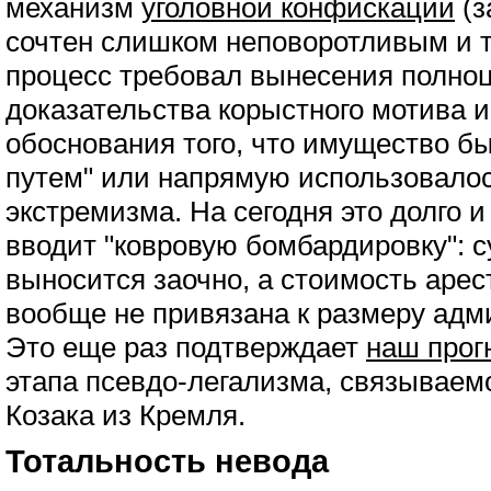
механизм
уголовной конфискации
(з
сочтен слишком неповоротливым и 
процесс требовал вынесения полноц
доказательства корыстного мотива и
обоснования того, что имущество б
путем" или напрямую использовало
экстремизма. На сегодня это долго и
вводит "ковровую бомбардировку": 
выносится заочно, а стоимость аре
вообще не привязана к размеру адм
Это еще раз подтверждает
наш прог
этапа псевдо-легализма, связываем
Козака из Кремля.
Тотальность невода