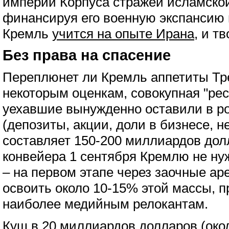
империи Корпуса стражей исламско
финансируя его военную экспансию 
Кремль
учится на опыте Ирана
, и т
Без права на спасение
Переплюнет ли Кремль аппетиты Тр
некоторым оценкам, совокупная "рес
уехавшие вынужденно оставили в р
(депозиты, акции, доли в бизнесе, 
составляет 150-200 миллиардов дол
конвейера 1 сентября Кремлю не ну
– на первом этапе через заочные ар
освоить около 10-15% этой массы,
наиболее медийным релокантам.
Куш в 20 миллиардов долларов (око