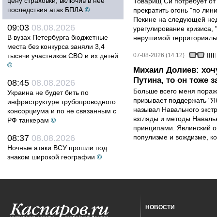
цену страховки, включив в неё
Товарищ Си потребует от
последствия атак БПЛА
©
прекратить огонь "по лини
Пекине на следующей нед
09:03
08.08.2026
урегулирование кризиса, 
В вузах Петербурга бюджетные
нерушимой территориальн
места без конкурса заняли 3,4
тысячи участников СВО и их детей
07-08-2026 (14:12)
©
Михаил Долиев: хочу
Путина, то он тоже з
08:45
08.08.2026
Больше всего меня поража
Украина не будет бить по
призывает поддержать "Яб
инфраструктуре трубопроводного
называл Навального экст
консорциума и по не связанным с
взгляды и методы Наваль
РФ танкерам
©
принципами. Явлинский о
08:37
08.08.2026
популизме и вождизме, ко
Ночные атаки ВСУ прошли под
знаком широкой географии
©
НОВОСТИ