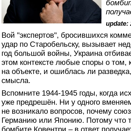
бомби
получа
update: 
Вой "экспертов", бросившихся комм
удар по Старобельску, вызывает не
год большой войны, Украина отбивае
этом контексте любые споры о том, 
на объекте, и ошиблась ли разведк
смысла.
Вспомните 1944-1945 годы, когда и
уже предрешён. Ни у одного вменяем
не возникало вопросов, почему сою
Германию или Японию. Потому что т
бомбите Ковентри – в ответ получае