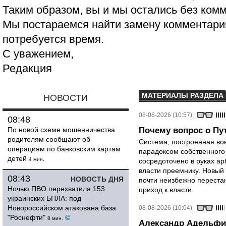
Таким образом, вы и мы остались без ком
Мы постараемся найти замену комментария
потребуется время.
С уважением,
Редакция
МАТЕРИАЛЫ РАЗДЕЛА
НОВОСТИ
08-08-2026 (10:57)
08:48
По новой схеме мошенничества
Почему вопрос о Пут
родителям сообщают об
Система, построенная вок
операциям по банковским картам
парадоксом собственного
детей
4 мин.
сосредоточено в руках ар
власти преемнику. Новый 
08:43
НОВОСТЬ ДНЯ
почти неизбежно перестан
Ночью ПВО перехватила 153
приход к власти.
украинских БПЛА: под
Новороссийском атакована база
08-08-2026 (10:04)
"Роснефти"
©
8 мин.
Александр Адельфи