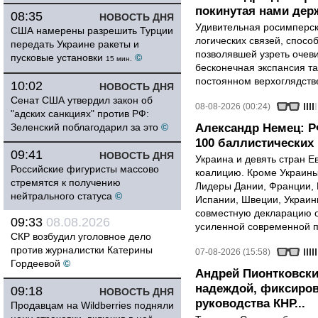
покинутая нами держ
08:35
НОВОСТЬ ДНЯ
Удивительная росимперск
США намерены разрешить Турции
логических связей, спосо
передать Украине ракеты и
позволявшей узреть очев
пусковые установки
©
15 мин.
бесконечная экспансия т
постоянном верхоглядств
10:02
НОВОСТЬ ДНЯ
Сенат США утвердил закон об
08-08-2026 (00:24)
"адских санкциях" против РФ:
Зеленский поблагодарил за это
©
Александр Немец: Р
100 баллистических 
09:41
НОВОСТЬ ДНЯ
Украина и девять стран 
Российские фигуристы массово
коалицию. Кроме Украины,
стремятся к получению
Лидеры Дании, Франции, 
нейтрального статуса
©
Испании, Швеции, Украин
совместную декларацию о
09:33
08.08.2026
усиленной современной п
СКР возбудил уголовное дело
против журналистки Катерины
07-08-2026 (15:58)
Гордеевой
©
Андрей Пионтковски
надеждой, фиксиров
09:18
НОВОСТЬ ДНЯ
руководства КНР...
Продавцам на Wildberries подняли