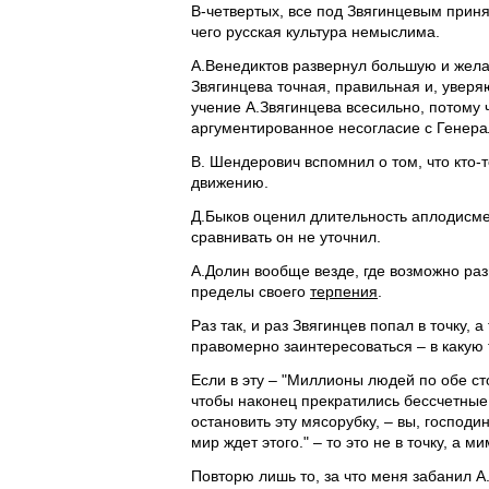
В-четвертых, все под Звягинцевым приня
чего русская культура немыслима.
А.Венедиктов развернул большую и жела
Звягинцева точная, правильная и, уверя
учение А.Звягинцева всесильно, потому
аргументированное несогласие с Генера
В. Шендерович вспомнил о том, что кто-т
движению.
Д.Быков оценил длительность аплодисме
сравнивать он не уточнил.
А.Долин вообще везде, где возможно ра
пределы своего
терпения
.
Раз так, и раз Звягинцев попал в точку,
правомерно заинтересоваться – в какую 
Если в эту – "Миллионы людей по обе с
чтобы наконец прекратились бессчетные
остановить эту мясорубку, – вы, господ
мир ждет этого." – то это не в точку, а ми
Повторю лишь то, за что меня забанил А.