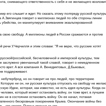
ента, снимающего ответственность с себя и не желающего возложи
мир его слышит и ждет. Но сказать этому полпреду русской культур
да А.Звягинцев говорит о миллионах людей по обе стороны линии
 убийства, он манипулирует вниманием экзальтированной
 свою свободу. А миллионы людей в России сражаются и против
й речи У.Черчилля и этим словам: "Я не верю, что русские хотят
русской/российской, бесчеловечной и имперской культуры, тем
не заслужено увенчанный такой славой, говорит о немедленном
сто врет. А вся компания А. Венедиктовых, Д.Быковых,
ом поддерживают.
о небутерброд, но он говорит не про людей, про территорию
Которую ни он, ни русская культура отпускать на свободу не желаю
скую Идею, которая, как известно, не есть идея культуры. Когда он
 человек, который может остановить войну, он тоже врет, в лучшем
ин не в состоянии остановить войну. Он ее начал, потакая
ливленного бескровным покорением Крыма. Окончание войны без
в – это смерть Путина именно за это.