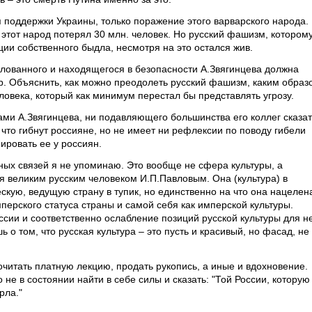
 поддержки Украины, только поражение этого варварского народа.
этот народ потерял 30 млн. человек. Но русский фашизм, котором
ции собственного быдла, несмотря на это остался жив.
улованного и находящегося в безопасности А.Звягинцева должна
р. Объяснить, как можно преодолеть русский фашизм, каким образ
овека, который как минимум перестал бы представлять угрозу.
тами А.Звягинцева, ни подавляющего большинства его коллег сказат
 что гибнут россияне, но не имеет ни рефлексии по поводу гибели
ировать ее у россиян.
ых связей я не упоминаю. Это вообще не сфера культуры, а
я великим русским человеком И.П.Павловым. Она (культура) в
ескую, ведущую страну в тупик, но единственно на что она нацелен
мперского статуса страны и самой себя как имперской культуры.
сии и соответственно ослабление позиций русской культуры для н
 о том, что русская культура – это пусть и красивый, но фасад, не
рочитать платную лекцию, продать рукопись, а иные и вдохновение.
 не в состоянии найти в себе силы и сказать: "Той России, которую
рла."