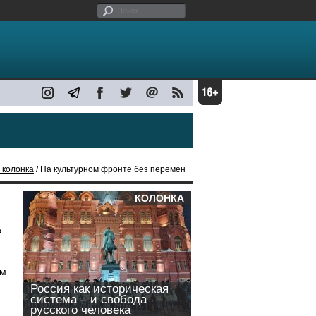
 колонка
/ На культурном фронте без перемен
КОЛОНКА
?
ом
Россия как историческая
система – и свобода
русского человека