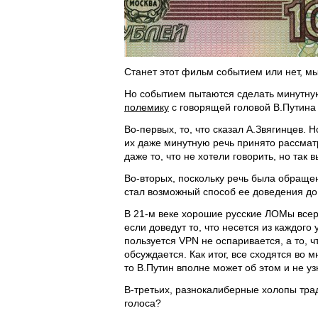
Станет этот фильм событием или нет, мы
Но событием пытаются сделать минутну
полемику
с говорящей головой В.Путина 
Во-первых, то, что сказал А.Звягинцев. 
их даже минутную речь принято рассматрив
даже то, что не хотели говорить, но так 
Во-вторых, поскольку речь была обращен
стал возможный способ ее доведения до
В 21-м веке хорошие русские ЛОМы все
если доведут то, что несется из каждого 
пользуется VPN не оспаривается, а то, ч
обсуждается. Как итог, все сходятся во 
то В.Путин вполне может об этом и не у
В-третьих, разнокалиберные холопы тр
голоса?