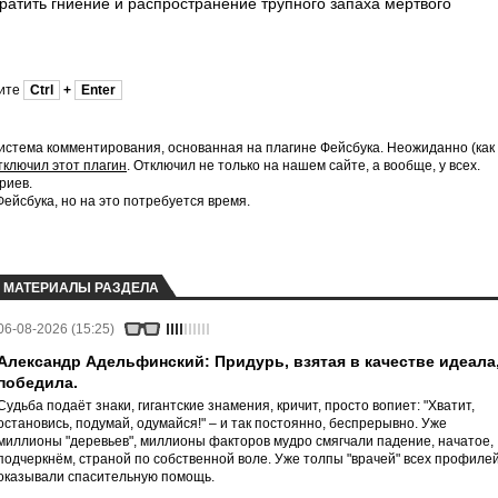
ратить гниение и распространение трупного запаха мертвого
мите
Ctrl
+
Enter
истема комментирования, основанная на плагине Фейсбука. Неожиданно (как
тключил этот плагин
. Отключил не только на нашем сайте, а вообще, у всех.
риев.
йсбука, но на это потребуется время.
МАТЕРИАЛЫ РАЗДЕЛА
06-08-2026 (15:25)
Александр Адельфинский: Придурь, взятая в качестве идеала
победила.
Судьба подаёт знаки, гигантские знамения, кричит, просто вопиет: "Хватит,
остановись, подумай, одумайся!" – и так постоянно, беспрерывно. Уже
миллионы "деревьев", миллионы факторов мудро смягчали падение, начатое,
подчеркнём, страной по собственной воле. Уже толпы "врачей" всех профиле
оказывали спасительную помощь.