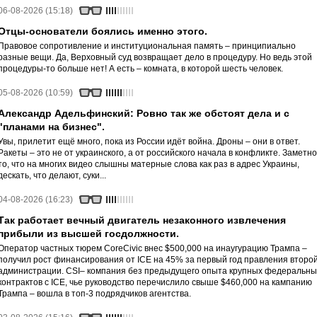
06-08-2026 (15:18)
Отцы-основатели боялись именно этого.
Правовое сопротивление и институциональная память – принципиально
разные вещи. Да, Верховный суд возвращает дело в процедуру. Но ведь этой
процедуры-то больше нет! А есть – комната, в которой шесть человек.
05-08-2026 (10:59)
Александр Адельфинский: Ровно так же обстоят дела и с
"планами на бизнес".
Увы, прилетит ещё много, пока из России идёт война. Дроны – они в ответ.
Ракеты – это не от украинского, а от российского начала в конфликте. Заметно
то, что на многих видео слышны матерные слова как раз в адрес Украины,
дескать, что делают, суки...
04-08-2026 (16:23)
Так работает вечный двигатель незаконного извлечения
прибыли из высшей госдолжности.
Оператор частных тюрем CoreCivic внес $500,000 на инаугурацию Трампа –
получил рост финансирования от ICE на 45% за первый год правления второ
администрации. CSI– компания без предыдущего опыта крупных федеральны
контрактов с ICE, чье руководство перечислило свыше $460,000 на кампанию
Трампа – вошла в топ-3 подрядчиков агентства.