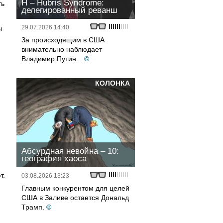
H – Hubris Syndrome:
ть
делегированный реванш
29.07.2026 14:40
ы
За происходящим в США
внимательно наблюдает
Владимир Путин...
©
КОЛОНКА
Абсурдная невойна – 10:
география хаоса
т.
03.08.2026 13:23
Главным конкурентом для целей
США в Заливе остается Дональд
Трамп.
©