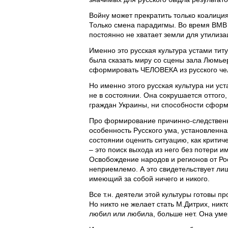
Войну может прекратить только коалиция
Только смена парадигмы. Во время ВМВ 
постоянно не хватает земли для утилиза
Именно это русская культура устами тит
была сказать миру со сцены зала Люмье
сформировать ЧЕЛОВЕКА из русского чел
Но именно этого русская культура ни ус
не в состоянии. Она сокрушается оттого,
граждан Украины, ни способности сформ
Про формирование причинно-следственн
особенность Русского ума, установленна
состоянии оценить ситуацию, как критич
– это поиск выхода из него без потери и
Освобождение народов и регионов от Рос
неприемлемо. А это свидетельствует лишь
имеющий за собой ничего и никого.
Все т.н. деятели этой культуры готовы п
Но никто не желает стать М.Дитрих, никто
любил или любила, больше нет. Она уме