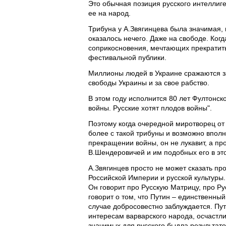
Это обычная позиция русского интеллиг
ее на народ.
Трибуна у А.Звягинцева была значимая, 
оказалось нечего. Даже на свободе. Ког
соприкосновения, мечтающих прекратить
фестивальной публики.
Миллионы людей в Украине сражаются за
свободы Украины и за свое рабство.
В этом году исполнится 80 лет Фултонско
войны. Русские хотят плодов войны".
Поэтому когда очередной миротворец от 
более с такой трибуны и возможно впол
прекращении войны, он не лукавит, а про
В.Шендеровичей и им подобных его в эт
А.Звягинцев просто не может сказать пр
Российской Империи и русской культуры. 
Он говорит про Русскую Матрицу, про Рус
говорит о том, что Путин – единственный
случае добросовестно заблуждается. Пут
интересам варварского народа, осчаст
значимых для русского быдла результато