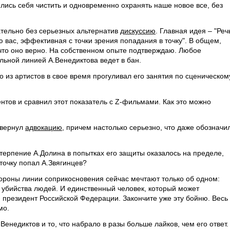
лись себя чистить и одновременно охранять наше новое все, без
тельно без серьезных альтернатив
дискуссию
. Главная идея – "Реч
ю вас, эффективная с точки зрения попадания в точку". В общем,
 что оно верно. На собственном опыте подтверждаю. Любое
льной линией А.Венедиктова ведет в бан.
о из артистов в свое время прогуливал его занятия по сценическом
нтов и сравнил этот показатель с Z-фильмами. Как это можно
звернул
адвокацию
, причем настолько серьезно, что даже обозначи
 а терпение А.Долина в попытках его защиты оказалось на пределе,
точку попал А.Звягинцев?
тороны линии соприкосновения сейчас мечтают только об одном:
 убийства людей. И единственный человек, который может
ин президент Российской Федерации. Закончите уже эту бойню. Весь
мо.
Венедиктов и то, что набрало в разы больше лайков, чем его ответ.