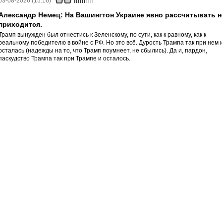
03-08-2026 (15:16)
Александр Немец: На Вашингтон Украине явно рассчитывать н
приходится.
Трамп вынужден был отнестись к Зеленскому, по сути, как к равному, как к
реальному победителю в войне с РФ. Но это всё. Дурость Трампа так при нем 
осталась (надежды на то, что Трамп поумнеет, не сбылись). Да и, пардон,
паскудство Трампа так при Трампе и осталось.