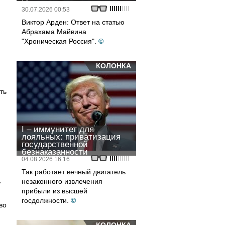
30.07.2026 00:53
Виктор Арден: Ответ на статью
Абрахама Майвина
"Хроническая Россия".
©
КОЛОНКА
ть
I – иммунитет для
лояльных: приватизация
государственной
безнаказанности
04.08.2026 16:16
Так работает вечный двигатель
,
незаконного извлечения
прибыли из высшей
госдолжности.
©
во