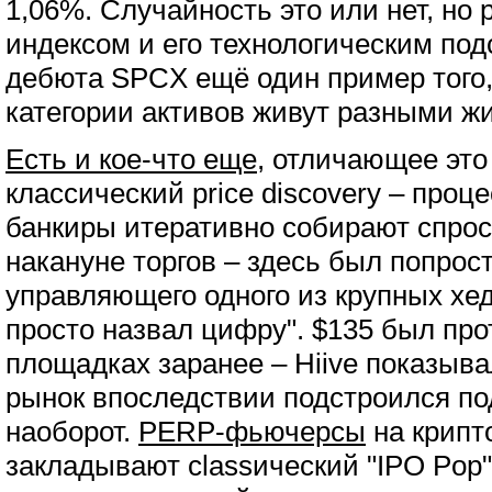
1,06%. Случайность это или нет, н
индексом и его технологическим под
дебюта SPCX ещё один пример того,
категории активов живут разными ж
Есть и кое-что еще
, отличающее это 
классический price discovery – проце
банкиры итеративно собирают спрос
накануне торгов – здесь был попрос
управляющего одного из крупных хе
просто назвал цифру". $135 был про
площадках заранее – Hiive показыва
рынок впоследствии подстроился под
наоборот.
PERP-фьючерсы
на крипт
закладывают classический "IPO Pop"