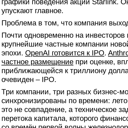
графики поведения акций Starlink. О
упускают главное.
Проблема в том, что компания выход
Почти одновременно на инвесторов 
крупнейшие частные компании ново
эпохи.
OpenAI готовится к IPO
.
Anthr
частное размещение
при оценке, вп
приближающейся к триллиону долл
очевиден – IPO.
Три компании, три разных бизнес-м
синхронизированы по времени: лето 
это не совпадение, а техническое за
перетока капитала, которого финан
со времён первой волны железнодор