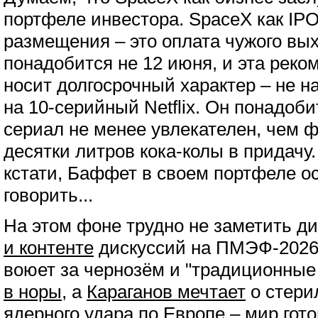
портфеле инвестора. SpaceX как IPO
размещения – это оплата чужого вы
понадобится не 12 июня, и эта рек
носит долгосрочный характер – не н
на 10-серийный Netflix. Он понадобит
сериал не менее увлекателен, чем ф
десятки литров кока-колы в придачу.
кстати, Баффет в своем портфеле ос
говорить...
На этом фоне трудно не заметить д
и контенте
дискуссий на ПМЭФ-2026.
воюет за чернозём и "традиционные
в норы
, а
Караганов мечтает
о стери
ядерного удара по Европе – мир гото