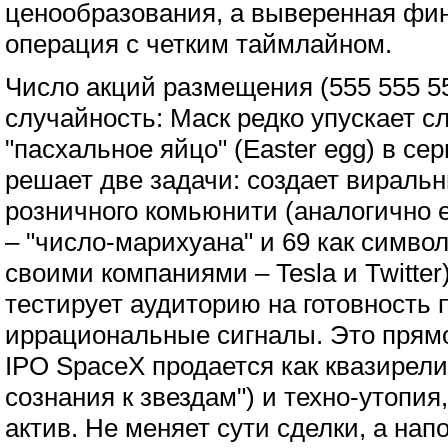
ценообразования, а выверенная фи
операция с четким таймлайном.
Число акций размещения (555 555 5
случайность: Маск редко упускает с
"пасхальное яйцо" (Easter egg) в се
решает две задачи: создает виральн
розничного комьюнити (аналогично 
– "число-марихуана" и 69 как символ
своими компаниями – Tesla и Twitte
тестирует аудиторию на готовность
иррациональные сигналы. Это прямое
IPO SpaceX продается как квазирели
сознания к звездам") и техно-утопия
актив. Не меняет сути сделки, а нап