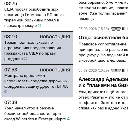
беспрерывно. Уже миллио
08:26
смягчали падение, начато
США просят освободить экс-
воле. Уже толпы "врачей
пехотинца Гилмана: в РФ он из
помощь.
тюремной больницы попал в
психиатрическую
©
06-08-2026 (15:18)
08:10
НОВОСТЬ ДНЯ
Отцы-основатели бо
Трамп подписал указы по
Правовое сопротивление 
ограничению предоставления
принципиально разные ве
гражданства США по праву
процедуру. Но ведь этой 
рождения
©
в которой шесть человек.
07:53
НОВОСТЬ ДНЯ
05-08-2026 (10:59)
Минтранс предложил
Александр Адельфин
использовать средства дорожных
и с "планами на биз
фондов на защиту дорог от БПЛА
©
Увы, прилетит ещё много,
ответ. Ракеты – это не от
07:39
конфликте. Заметно и то
Урал начал утро в режиме
слова как раз в адрес Укра
беспилотной опасности, горит
склад Wilberries в Екатеринбурге
©