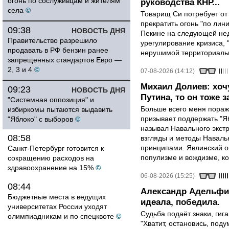
огонь по сослуживцам и жителям
руководства КНР...
села
©
Товарищ Си потребует от
прекратить огонь "по лини
09:38
НОВОСТЬ ДНЯ
Пекине на следующей нед
Правительство разрешило
урегулирование кризиса, 
продавать в РФ бензин ранее
нерушимой территориальн
запрещенных стандартов Евро —
2, 3 и 4
©
07-08-2026 (14:12)
Михаил Долиев: хочу
09:23
НОВОСТЬ ДНЯ
Путина, то он тоже з
"Системная оппозиция" и
Больше всего меня поража
избиркомы пытаются выдавить
призывает поддержать "Яб
"Яблоко" с выборов
©
называл Навального экст
08:58
взгляды и методы Наваль
принципами. Явлинский о
Санкт-Петербург готовится к
популизме и вождизме, ко
сокращению расходов на
здравоохранение на 15%
©
06-08-2026 (15:25)
08:44
Александр Адельфин
Бюджетные места в ведущих
идеала, победила.
университетах России уходят
Судьба подаёт знаки, гига
олимпиадникам и по спецквоте
©
"Хватит, остановись, поду