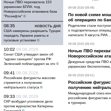
Ночью ПВО перехватила 153
украинских БПЛА: под
09-08-2026 (08:48)
Новороссийском атакована база
По новой схеме мо
"Роснефти"
©
об операциях по ба
08:35
Родителям стали поступ
НОВОСТЬ ДНЯ
о подозрительных операци
США намерены разрешить Турции
написало 9 августа РИА...
передать Украине ракеты и
пусковые установки
©
09-08-2026 (08:43)
10:02
08.08.2026
Ночью ПВО перехват
Сенат США утвердил закон об
Новороссийском ата
"адских санкциях" против РФ:
Дежурные средства ПВО в 
Зеленский поблагодарил за это
©
украинских беспилотника
09:41
08.08.2026
08-08-2026 (09:41)
Российские фигуристы массово
Российские фигурис
стремятся к получению
нейтрального статуса
©
получению нейтраль
Международный союз конь
09:33
08.08.2026
российским фигуристам н
СКР возбудил уголовное дело
в турнирах.
против журналистки Катерины
Гордеевой
©