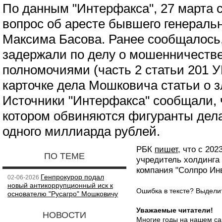
По данным "Интерфакса", 27 марта 
вопрос об аресте бывшего генеральн
Максима Басова. Ранее сообщалось,
задержали по делу о мошенничестве
полномочиями (часть 2 статьи 201 У
карточке дела Мошковича статьи о з
Источники "Интерфакса" сообщали, 
котором обвиняются фигуранты дела
одного миллиарда рублей.
РБК
пишет
, что с 20
ПО ТЕМЕ
учредитель холдинга
компания "Солпро Ин
Генпрокурор подал
02-06-2026
новый антикоррупционный иск к
Ошибка в тексте? Выдел
основателю "Русагро" Мошковичу
Уважаемые читатели!
НОВОСТИ
Многие годы на нашем са