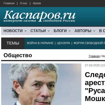
Главная
|
О нас
|
Архив
НОВОСТИ
СТАТЬИ
БЛОГИ
АВТОРЫ
В 
ТЕМЫ
ВОЙНА В УКРАИНЕ
|
ЦЕНЗУРА
|
ФОРУМ СВОБОДНОЙ 
Общество
Главная
/ Н
27-03-2025 (13
След
арес
"Рус
Мошк