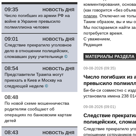
комментирования, основа
09:35
НОВОСТЬ ДНЯ
(как говорится «без объ
Число погибших из армии РФ на
плагин
. Отключил не толь
войне в Украине превысило
Таким образом, вы и мы о
полмиллиона человек
Мы постараемся найти за
потребуется время.
09:01
С уважением,
НОВОСТЬ ДНЯ
Редакция
Следствие прекратило уголовное
дело в отношении полицейских,
сломавших руку учительнице
©
МАТЕРИАЛЫ РАЗДЕЛА
08:54
НОВОСТЬ ДНЯ
09-08-2026 (09:35)
Представители Трампа могут
Число погибших из 
приехать в Киев и Москву на
превысило полмилл
следующей неделе
©
Би-би-си совместно с из
установила имена 238 014
08:48
По новой схеме мошенничества
09-08-2026 (09:01)
родителям сообщают об
операциях по банковским картам
Следствие прекрати
детей
полицейских, слома
Следствие прекратило уг
08:43
НОВОСТЬ ДНЯ
отношении сотрудников п