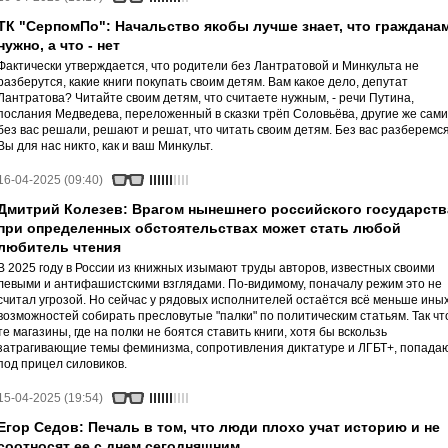
ТК "СерпомПо": Начальство якобы лучше знает, что граждана
нужно, а что - нет
Фактически утверждается, что родители без Лантратовой и Минкульта не
разберутся, какие книги покупать своим детям. Вам какое дело, депутат
Лантратова? Читайте своим детям, что считаете нужным, - речи Путина,
послания Медведева, переложенный в сказки трёп Соловьёва, другие же сами
без вас решали, решают и решат, что читать своим детям. Без вас разберемся
Вы для нас никто, как и ваш Минкульт.
16-04-2025 (09:40)
Дмитрий Колезев: Врагом нынешнего российского государств
при определенных обстоятельствах может стать любой
любитель чтения
В 2025 году в России из книжных изымают труды авторов, известных своими
левыми и антифашистскими взглядами. По-видимому, поначалу режим это не
считал угрозой. Но сейчас у рядовых исполнителей остаётся всё меньше ины
возможностей собирать пресловутые "палки" по политическим статьям. Так чт
те магазины, где на полки не боятся ставить книги, хотя бы вскользь
затрагивающие темы феминизма, сопротивления диктатуре и ЛГБТ+, попада
под прицел силовиков.
15-04-2025 (19:54)
Егор Седов: Печаль в том, что люди плохо учат историю и не
соотносят ее с днем сегодняшним