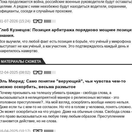
Пока продолжается война, российские военные руководители будут оставать
целями. А рядом с ними неизбежно будут находиться водители, охранники,
официанты, соседи и случайные прохожие.
31-07-2026 (15:24)
Глеб Кузнецов: Позиция арбитража порядково мощнее позици
знания.
Все выучили, что любой факт есть позиция в борьбе, что учёный у микрофона
выступает не как учёный, а как участник. Это подтверждалось каждый день и
закрепилось намертво.
МАТЕРИАЛЫ СЮЖЕТА
22-04-2025 (08:02)
Эль Мюрид: Само понятие "верующий", чьи чувства чем-то
можно оскорбить, весьма размытое
Почему призывать на телешоу убивать граждан - свобода слова, а
высказываться в нелицеприятной манере о религиозных мотивах - это
уголовное преступление?.. На мой взгляд, оскорблять вообще никого нельзя.
Даже если ты с кем-то не согласен. Но что в голове у человека, понять сложно.
Он может оскорбиться на что угодно. Даже на обычные слова. Свобода слова 
это право высказываться на любую тему любым образом. Преступлением
становится действие, но не слова.
16-04-2025 (10:17)