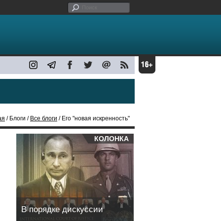
ая
/ Блоги /
Все блоги
/ Его "новая искренность"
КОЛОНКА
В порядке дискуссии