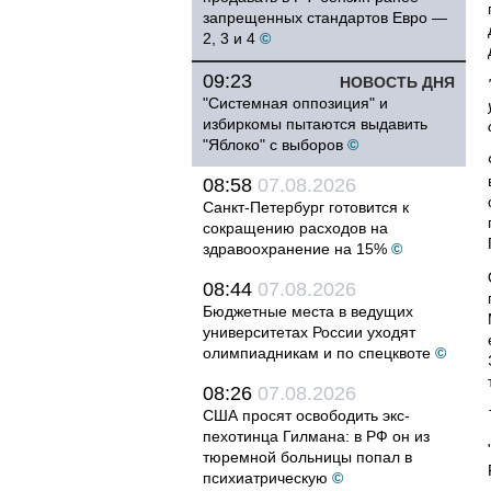
запрещенных стандартов Евро —
2, 3 и 4
©
09:23
НОВОСТЬ ДНЯ
"Системная оппозиция" и
избиркомы пытаются выдавить
"Яблоко" с выборов
©
08:58
07.08.2026
Санкт-Петербург готовится к
сокращению расходов на
здравоохранение на 15%
©
08:44
07.08.2026
Бюджетные места в ведущих
университетах России уходят
олимпиадникам и по спецквоте
©
08:26
07.08.2026
США просят освободить экс-
пехотинца Гилмана: в РФ он из
тюремной больницы попал в
психиатрическую
©