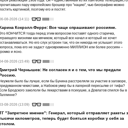
героя революции 1908 года. Он – единственный из их пантеона телеграфисто
прочитавших пару европейских брошюр про "нацию", чью биографию можно
постить картинкой, поэтому его и постят.
06-08-2026 (14:11)
Карина Кокрэлл-Ферре: Все чаще спрашивают россияне.
Это КОНЧИТСЯ тогда перед этим вопросом поставят одного старичка,
играющего жизнями как мячиком, который все начал и который не хочет
останавливаться. Но его слух устроен так, что он никогда не услышит этого
вопроса, пока его не задаст одновременно МИЛЛИОН или более россиян –
громко и ясно.
04-08-2026 (15:49)
Дмитрий Чернышев: Не согласен я и с тем, что мы предали
Россию.
Неужели было бы лучше, если бы Бунина расстреляли за участие в заговоре,
придуманном чекистами, а Набоков умер бы в лагерной пересылке от тифа?
Если Бродского закололи бы лекарствами в психушке, а Довлатов спился бы в
Таллинне?
03-08-2026 (13:09)
ТГ "Запретное мнение": Генерал, который отправляет ракеты 
тысячи километров, теперь будет бояться коробки у себя за
столом.