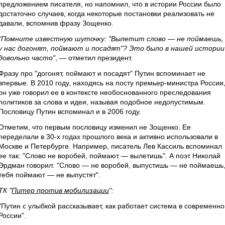
предложением писателя, но напомнил, что в истории России было
достаточно случаев, когда некоторые постановки реализовать не
давали, вспомнив фразу Зощенко.
"Помните известную шуточку: "Вылетит слово — не поймаешь,
у нас догонят, поймают и посадят"? Это было в нашей истории
довольно часто"
, — отметил президент.
Фразу про "догонят, поймают и посадят" Путин вспоминает не
впервые. В 2010 году, находясь на посту премьер-министра России
он уже говорил ее в контексте необоснованного преследования
политиков за слова и идеи, называя подобное недопустимым.
Пословицу Путин вспоминал и в 2006 году.
Отметим, что первым пословицу изменил не Зощенко. Ее
переделали в 30-х годах прошлого века и активно использовали в
Москве и Петербурге. Например, писатель Лев Кассиль вспоминал
ее так: "Слово не воробей, поймают — вылетишь". А поэт Николай
Эрдман говорил: "Слово — не воробей, выпустишь — не поймаешь
тебя поймают — не выпустят".
ТК "
Питер против мобилизации
":
"Путин с улыбкой рассказывает, как работает система в современно
России".