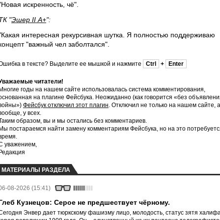
"Новая искренность, чё".
ТК "
Эшер II А+
":
"Какая интересная рекурсивная шутка. Я полностью поддерживаю
концепт "важный чел заболтался".
Ошибка в тексте? Выделите ее мышкой и нажмите
Ctrl
+
Enter
Уважаемые читатели!
Многие годы на нашем сайте использовалась система комментирования,
основанная на плагине Фейсбука. Неожиданно (как говорится «без объявлени
войны»)
Фейсбук отключил этот плагин
. Отключил не только на нашем сайте, 
вообще, у всех.
Таким образом, вы и мы остались без комментариев.
Мы постараемся найти замену комментариям Фейсбука, но на это потребуетс
время.
С уважением,
Редакция
МАТЕРИАЛЫ РАЗДЕЛА
06-08-2026 (15:41)
Глеб Кузнецов: Серое не предшествует чёрному.
Сегодня Энвер дает тюркскому фашизму лицо, молодость, статус зятя халифа