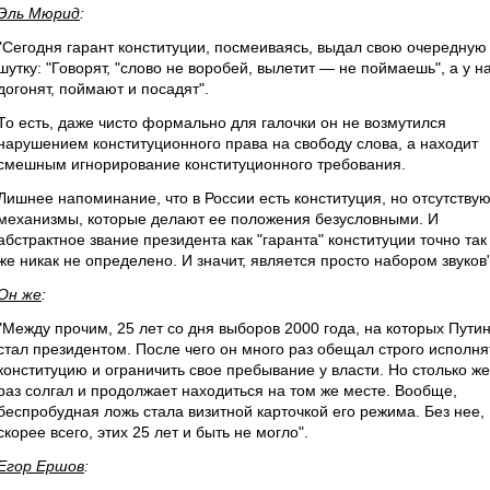
Эль Мюрид
:
"Сегодня гарант конституции, посмеиваясь, выдал свою очередную
шутку: "Говорят, "слово не воробей, вылетит — не поймаешь", а у н
догонят, поймают и посадят".
То есть, даже чисто формально для галочки он не возмутился
нарушением конституционного права на свободу слова, а находит
смешным игнорирование конституционного требования.
Лишнее напоминание, что в России есть конституция, но отсутствую
механизмы, которые делают ее положения безусловными. И
абстрактное звание президента как "гаранта" конституции точно так
же никак не определено. И значит, является просто набором звуков"
Он же
:
"Между прочим, 25 лет со дня выборов 2000 года, на которых Пути
стал президентом. После чего он много раз обещал строго исполня
конституцию и ограничить свое пребывание у власти. Но столько же
раз солгал и продолжает находиться на том же месте. Вообще,
беспробудная ложь стала визитной карточкой его режима. Без нее,
скорее всего, этих 25 лет и быть не могло".
Егор Ершов
: