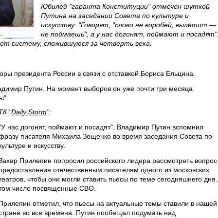
Юбилей "гаранта Конституции" отмечен шуткой
Путина на заседании Совета по культуре и
искусству: "Говорят, "слово не воробей, вылетит —
не поймаешь", а у нас догонят, поймают и посадят"
т систему, сложившуюся за четверть века.
оры президента России в связи с отставкой Бориса Ельцина.
димир Путин. На момент выборов он уже почти три месяца
ы".
ТК "
Daily Storm
":
"У нас догонят, поймают и посадят". Владимир Путин вспомнил
фразу писателя Михаила Зощенко во время заседания Совета по
культуре и искусству.
Захар Прилепин попросил российского лидера рассмотреть вопрос
предоставления отечественным писателям одного из московских
театров, чтобы они могли ставить пьесы по теме сегодняшнего дня.
том числе посвященные СВО.
Прилепин отметил, что пьесы на актуальные темы ставили в нашей
стране во все времена. Путин пообещал подумать над