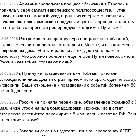
Армения продолжила процесс сближения в Европой и
31.05.2026
приняла у себя саммит европейского политсообщества. Путин
почувствовал возможный уход страны из сферы его влияния и
начался шантаж: армянские продукты и цветы запрещены, а потом
он потребовал провести референдум. Что движет Путиным?
Разгромлена инфраструктура приграничных областей,
18.05.2026
школы переводят на дистант, а теперь и в Москве, и в Подмосковье
повреждены дома, убиты и ранены люди, дрон упал даже в
аэропорту. Что должно произойти еще, чтобы Путин поверил, что в
России идет война, страдают люди?
к Путину на празднование дня Победы приехали
10.05.2026
руководители лишь девяти стран, причем некоторых, судя по всему
уговорили. Ваше отношение к празднованию событий более чем 80
летней давности.
Россия не приняла перемирие, объявленное Украиной с 
08.05.2026
мая, и уже утром начала бомбардировки. Похоже, что в ответ
отвергнуто российское перемирие с 8 мая, дроны летят на РФ. Ва
отношение к этому?
Заведены дела на издателей книг за "пропаганду ЛГБТ",
24.04.2026