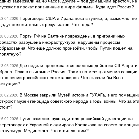
одних задержали на 48 часов, другие – под домашним арестом, не
пускают в прокат признанные в мире фильмы. Куда идет Россия?
Переговоры США и Ирана пока в тупике, и, возможно, не
13.04.2026
дадут положительных результатов. Что тогда?
Порты РФ на Балтике повреждены, в приграничных
28.03.2026
областях разрушена инфраструктура, нарушены процессы
образования. Что еще должно произойти, чтобы Путин пошел на
попятную?
Две недели продолжаются военные действия США проти
13.03.2026
Ирана. Пока в выигрыше Россия: Трамп на месяц отменил санкции 
отношении российских нефтетанкеров. Что сказали бы Вы о
ситуации?
В Москве закрыли Музей истории ГУЛАГа, в его помещен
28.02.2026
откроют музей геноцида советского народа в годы войны. Что за эт
стоит?
Путин заменил руководителя российской делегации на
16.02.2026
переговорах с Украиной с адмирала Костюкова на своего помощни
по культуре Мединского. Что стоит за этим?