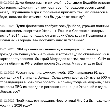
Дома более тысячи жителей небольшого Бодайбо остали
06.02.2026
без теплоснабжения при температуре - 40 градусов восемь дней
назад. Обращение мэра к горожанам приютить тех, кто оказался в
беде, остался без отклика. Как Вы думаете: почему?
Путин фанатично требует весь Донбасс, угрожая полным
23.01.2026
уничтожением энергетики Украины. Речь и о Славянске, который
весной 2014 года не поддался агитации Стрелкова и Пушилина и
изгнал их из города. Как поступить власти Украины?
США провели молниеносную операцию по захвату
05.01.2026
президента Венесуэлы и его жены и готовит суд по обвинению их в
наркопреступлениях. Дмитрий Медведев заявил, что теперь США н
могут обвинять РФ в войне против Украины. А как считаете Вы?
Россия подняла шумиху: якобы ВСУ направили 91 дрон н
31.12.2025
резиденцию Путина на Валдае. Сюда зачли дроны, сбитые за 500 к
от резиденции в Брянской области. А почему тогда не мудрить, свез
все силы ПВО из городов и регионов к границе с Украиной и здесь
сбивать все?
Приближается праздник Нового года! Что бы Вы пожелал
23.12.2025
России в 2026 году?