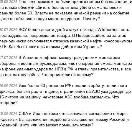
Под Геленджиком не были приняты меры безопасности, 
05.08.2026
на пляже обломки сбитого беспилотника убили семь человек и
ранили более 50. Власть не показала никакой реакции на событие,
даже не объявлен траур местного уровня. Почему?
ВСУ более десяти дней атакуют склады Wildberries, есть
30.07.2026
пострадавшие, повреждения товара. В Новороссийске из-за атак
периодически отключается отгрузка казахской нефти консорциумом
КТК. Как Вы относитесь к таким действиям Украины?
В Украине конфликт между гражданским министром
17.07.2026
обороны и военным руководством, идет очередная смена министр
на фоне удачных ударов по НПЗ в РФ и главы правительства, и все
на пятом году войны. Что происходит и почему?
Уже более 60 регионов РФ попали в орбиту топливного
26.06.2026
кризиса, бензин растет в цене, ограничения на АЗС уже доходят до
15 литров на машину, некоторые АЗС вообще закрылись. Что
впереди?
США и Иран похоже что заключают соглашение о мире.
15.06.2026
Ждёте ли Вы заключения подобного соглашения между Россией и
Украиной, и кто или что может помешать этому?