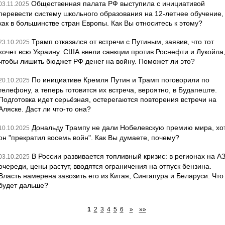
Общественная палата РФ выступила с инициативой
03.11.2025
перевести систему школьного образования на 12-летнее обучение,
как в большинстве стран Европы. Как Вы относитесь к этому?
Трамп отказался от встречи с Путиным, заявив, что тот
23.10.2025
хочет всю Украину. США ввели санкции против Роснефти и Лукойла
чтобы лишить бюджет РФ денег на войну. Поможет ли это?
По инициативе Кремля Путин и Трамп поговорили по
20.10.2025
телефону, а теперь готовится их встреча, вероятно, в Будапеште.
Подготовка идет серьёзная, остерегаются повторения встречи на
Аляске. Даст ли что-то она?
Дональду Трампу не дали Нобелевскую премию мира, хо
10.10.2025
он "прекратил восемь войн". Как Вы думаете, почему?
В России развивается топливный кризис: в регионах на А
03.10.2025
очереди, цены растут, вводятся ограничения на отпуск бензина.
Власть намерена завозить его из Китая, Сингапура и Беларуси. Что
будет дальше?
1
2
3
4
5
6
»
»»