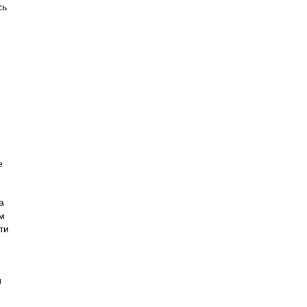
сь
е
а
м
ти
и