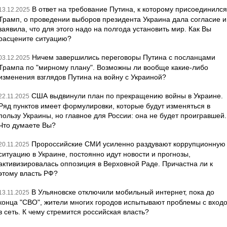
В ответ на требование Путина, к которому присоединился
13.12.2025
Трамп, о проведении выборов президента Украина дала согласие и
заявила, что для этого надо на полгода установить мир. Как Вы
расцените ситуацию?
Ничем завершились переговоры Путина с посланцами
03.12.2025
Трампа по "мирному плану". Возможны ли вообще какие-либо
изменения взглядов Путина на войну с Украиной?
США выдвинули план по прекращению войны в Украине.
22.11.2025
Ряд пунктов имеет формулировки, которые будут изменяться в
пользу Украины, но главное для России: она не будет проигравшей.
Что думаете Вы?
Пророссийские СМИ усиленно раздувают коррупционную
20.11.2025
ситуацию в Украине, постоянно идут новости и прогнозы,
активизировалась оппозиция в Верховной Раде. Причастна ли к
этому власть РФ?
В Ульяновске отключили мобильный интернет, пока до
13.11.2025
конца "СВО", жители многих городов испытывают проблемы с вход
в сеть. К чему стремится российская власть?