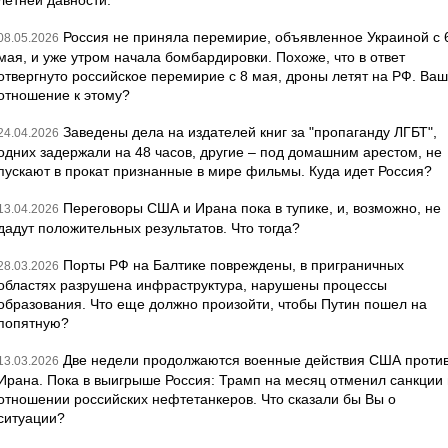
летней давности.
Россия не приняла перемирие, объявленное Украиной с 
08.05.2026
мая, и уже утром начала бомбардировки. Похоже, что в ответ
отвергнуто российское перемирие с 8 мая, дроны летят на РФ. Ва
отношение к этому?
Заведены дела на издателей книг за "пропаганду ЛГБТ",
24.04.2026
одних задержали на 48 часов, другие – под домашним арестом, не
пускают в прокат признанные в мире фильмы. Куда идет Россия?
Переговоры США и Ирана пока в тупике, и, возможно, не
13.04.2026
дадут положительных результатов. Что тогда?
Порты РФ на Балтике повреждены, в приграничных
28.03.2026
областях разрушена инфраструктура, нарушены процессы
образования. Что еще должно произойти, чтобы Путин пошел на
попятную?
Две недели продолжаются военные действия США проти
13.03.2026
Ирана. Пока в выигрыше Россия: Трамп на месяц отменил санкции 
отношении российских нефтетанкеров. Что сказали бы Вы о
ситуации?