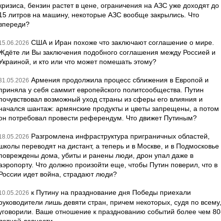
кризиса, бензин растет в цене, ограничения на АЗС уже доходят до
15 литров на машину, некоторые АЗС вообще закрылись. Что
впереди?
США и Иран похоже что заключают соглашение о мире.
15.06.2026
Ждёте ли Вы заключения подобного соглашения между Россией и
Украиной, и кто или что может помешать этому?
Армения продолжила процесс сближения в Европой и
31.05.2026
приняла у себя саммит европейского политсообщества. Путин
почувствовал возможный уход страны из сферы его влияния и
начался шантаж: армянские продукты и цветы запрещены, а потом
он потребовал провести референдум. Что движет Путиным?
Разгромлена инфраструктура приграничных областей,
18.05.2026
школы переводят на дистант, а теперь и в Москве, и в Подмосковье
повреждены дома, убиты и ранены люди, дрон упал даже в
аэропорту. Что должно произойти еще, чтобы Путин поверил, что в
России идет война, страдают люди?
к Путину на празднование дня Победы приехали
10.05.2026
руководители лишь девяти стран, причем некоторых, судя по всему
уговорили. Ваше отношение к празднованию событий более чем 80