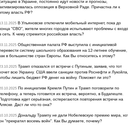
ситуацию в Украине, постоянно идут новости и прогнозы,
активизировалась оппозиция в Верховной Раде. Причастна ли к
этому власть РФ?
В Ульяновске отключили мобильный интернет, пока до
13.11.2025
конца "СВО", жители многих городов испытывают проблемы с вход
в сеть. К чему стремится российская власть?
Общественная палата РФ выступила с инициативой
03.11.2025
перевести систему школьного образования на 12-летнее обучение,
как в большинстве стран Европы. Как Вы относитесь к этому?
Трамп отказался от встречи с Путиным, заявив, что тот
23.10.2025
хочет всю Украину. США ввели санкции против Роснефти и Лукойла
чтобы лишить бюджет РФ денег на войну. Поможет ли это?
По инициативе Кремля Путин и Трамп поговорили по
20.10.2025
телефону, а теперь готовится их встреча, вероятно, в Будапеште.
Подготовка идет серьёзная, остерегаются повторения встречи на
Аляске. Даст ли что-то она?
Дональду Трампу не дали Нобелевскую премию мира, хо
10.10.2025
он "прекратил восемь войн". Как Вы думаете, почему?