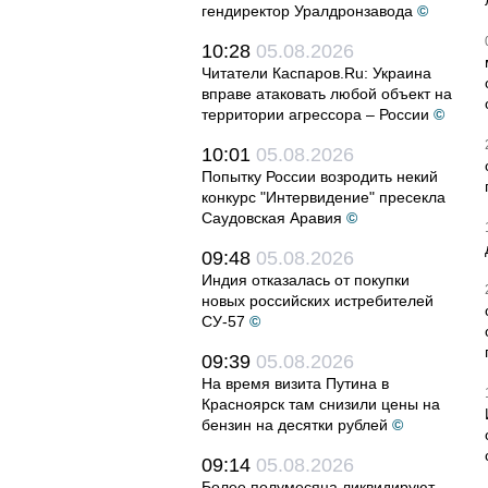
гендиректор Уралдронзавода
©
10:28
05.08.2026
Читатели Каспаров.Ru: Украина
вправе атаковать любой объект на
территории агрессора – России
©
10:01
05.08.2026
Попытку России возродить некий
конкурс "Интервидение" пресекла
Саудовская Аравия
©
09:48
05.08.2026
Индия отказалась от покупки
новых российских истребителей
СУ-57
©
09:39
05.08.2026
На время визита Путина в
Красноярск там снизили цены на
бензин на десятки рублей
©
09:14
05.08.2026
Более полумесяца ликвидируют