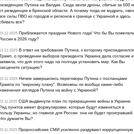
резиденцию Путина на Валдае. Сюда зачли дроны, сбитые за 500 к
от резиденции в Брянской области. А почему тогда не мудрить, свез
все силы ПВО из городов и регионов к границе с Украиной и здесь
сбивать все?
Приближается праздник Нового года! Что бы Вы пожелал
23.12.2025
России в 2026 году?
В ответ на требование Путина, к которому присоединился
13.12.2025
Трамп, о проведении выборов президента Украина дала согласие и
заявила, что для этого надо на полгода установить мир. Как Вы
расцените ситуацию?
Ничем завершились переговоры Путина с посланцами
03.12.2025
Трампа по "мирному плану". Возможны ли вообще какие-либо
изменения взглядов Путина на войну с Украиной?
США выдвинули план по прекращению войны в Украине.
22.11.2025
Ряд пунктов имеет формулировки, которые будут изменяться в
пользу Украины, но главное для России: она не будет проигравшей.
Что думаете Вы?
Пророссийские СМИ усиленно раздувают коррупционную
20.11.2025