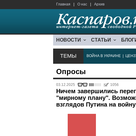
Главная
|
О нас
|
Архив
НОВОСТИ
СТАТЬИ
БЛОГ
ТЕМЫ
ВОЙНА В УКРАИНЕ
|
ЦЕНЗ
Опросы
03.12.2025
1056
Ничем завершились перег
"мирному плану". Возмож
взглядов Путина на войну