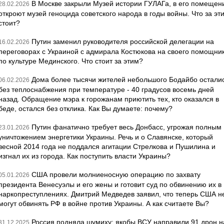
В Москве закрыли Музей истории ГУЛАГа, в его помещен
28.02.2026
откроют музей геноцида советского народа в годы войны. Что за эт
стоит?
Путин заменил руководителя российской делегации на
16.02.2026
переговорах с Украиной с адмирала Костюкова на своего помощни
по культуре Мединского. Что стоит за этим?
Дома более тысячи жителей небольшого Бодайбо остали
06.02.2026
без теплоснабжения при температуре - 40 градусов восемь дней
назад. Обращение мэра к горожанам приютить тех, кто оказался в
беде, остался без отклика. Как Вы думаете: почему?
Путин фанатично требует весь Донбасс, угрожая полным
23.01.2026
уничтожением энергетики Украины. Речь и о Славянске, который
весной 2014 года не поддался агитации Стрелкова и Пушилина и
изгнал их из города. Как поступить власти Украины?
США провели молниеносную операцию по захвату
05.01.2026
президента Венесуэлы и его жены и готовит суд по обвинению их в
наркопреступлениях. Дмитрий Медведев заявил, что теперь США н
могут обвинять РФ в войне против Украины. А как считаете Вы?
Россия подняла шумиху: якобы ВСУ направили 91 дрон н
31.12.2025