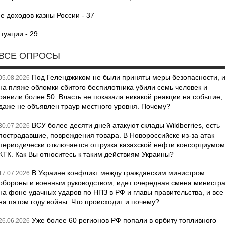
е доходов казны России - 37
туации - 29
ВСЕ ОПРОСЫ
Под Геленджиком не были приняты меры безопасности, 
05.08.2026
на пляже обломки сбитого беспилотника убили семь человек и
ранили более 50. Власть не показала никакой реакции на событие,
даже не объявлен траур местного уровня. Почему?
ВСУ более десяти дней атакуют склады Wildberries, есть
30.07.2026
пострадавшие, повреждения товара. В Новороссийске из-за атак
периодически отключается отгрузка казахской нефти консорциумом
КТК. Как Вы относитесь к таким действиям Украины?
В Украине конфликт между гражданским министром
17.07.2026
обороны и военным руководством, идет очередная смена министр
на фоне удачных ударов по НПЗ в РФ и главы правительства, и все
на пятом году войны. Что происходит и почему?
Уже более 60 регионов РФ попали в орбиту топливного
26.06.2026