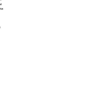
м
ти
и