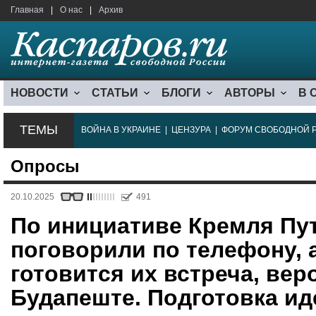
Главная
|
О нас
|
Архив
НОВОСТИ
СТАТЬИ
БЛОГИ
АВТОРЫ
В 
ТЕМЫ
ВОЙНА В УКРАИНЕ
|
ЦЕНЗУРА
|
ФОРУМ СВОБОДНОЙ 
Опросы
20.10.2025
491
По инициативе Кремля Пу
поговорили по телефону, 
готовится их встреча, вер
Будапеште. Подготовка ид