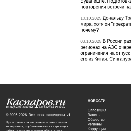
Будапеште. Подготовка
повторения встречи на 
Дональду Тр
10.10.2025
мира, хотя он "прекрат
почему?
В России раз
03.10.2025
регионах на АЗС очере
ограничения на отпуск
его из Китая, Сингапур
НОВОСТИ
Оппозиция
© 2005-2026. Все права защищены. v1
Власть
Общество
При полном или частичном использовании
Регионы
материалов, опубликованных на страницах
Коррупция
сайта, ссылка на источник обязательна.