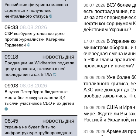
Российские фигуристы массово
ВСУ более де
30.07.2026
стремятся к получению
есть пострадавшие, п
нейтрального статуса
©
из-за атак периодическ
нефти консорциумом КТ
09:33
08.08.2026
действиям Украины?
СКР возбудил уголовное дело
против журналистки Катерины
В Украине к
17.07.2026
Гордеевой
©
министром обороны и 
очередная смена мини
09:18
НОВОСТЬ ДНЯ
в РФ и главы правитель
Продавцам на Wildberries подняли
происходит и почему?
цену страховки, включив в неё
последствия атак БПЛА
©
Уже более 6
26.06.2026
топливного кризиса, бе
09:03
08.08.2026
АЗС уже доходят до 1
В вузах Петербурга бюджетные
вообще закрылись. Чт
места без конкурса заняли 3,4
тысячи участников СВО и их детей
США и Иран 
15.06.2026
©
мире. Ждёте ли Вы за
Россией и Украиной, и
08:45
НОВОСТЬ ДНЯ
Украина не будет бить по
Армения про
31.05.2026
инфраструктуре трубопроводного