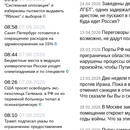
Заведены дел
24.04.2026
"Системная оппозиция" и
ЛГБТ", одних задержал
избиркомы пытаются выдавить
арестом, не пускают в
"Яблоко" с выборов
©
Куда идет Россия?
08:58
07.08.2026
Переговоры 
13.04.2026
Санкт-Петербург готовится к
возможно, не дадут по
сокращению расходов на
здравоохранение на 15%
©
Порты РФ на
28.03.2026
08:44
07.08.2026
приграничных областя
Бюджетные места в ведущих
нарушены процессы об
университетах России уходят
произойти, чтобы Пут
олимпиадникам и по спецквоте
©
Две недели 
13.03.2026
08:26
07.08.2026
против Ирана. Пока в
США просят освободить экс-
отменил санкции в от
пехотинца Гилмана: в РФ он из
Что сказали бы Вы о с
тюремной больницы попал в
психиатрическую
©
В Москве за
28.02.2026
помещении откроют муз
08:10
07.08.2026
годы войны. Что за эти
Трамп подписал указы по
ограничению предоставления
Путин замен