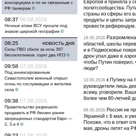
Европой и приняла у с
консорциума и по не связанным с
политсообщества. Пут
РФ танкерам
©
страны из сферы его в
08:37
08.08.2026
продукты и цветы запр
Ночные атаки ВСУ прошли под
провести референдум.
знаком широкой географии
©
Разгромлена
18.05.2026
08:25
НОВОСТЬ ДНЯ
областей, школы перево
Силы ПВО сбили за ночь 397
и в Подмосковье повр
беспилотников: горят два НПЗ
©
дрон упал даже в аэро
чтобы Путин поверил, 
09:58
07.08.2026
люди?
Под аннексированным
Севастополем военный открыл
к Путину на
10.05.2026
огонь по сослуживцам и жителям
руководители лишь дев
села
©
всему, уговорили. Ва
более чем 80-летней д
09:38
07.08.2026
Правительство разрешило
Россия не п
08.05.2026
продавать в РФ бензин ранее
Украиной с 6 мая, и у
запрещенных стандартов Евро —
Похоже, что в ответ о
2, 3 и 4
©
мая, дроны летят на Р
09:23
07.08.2026