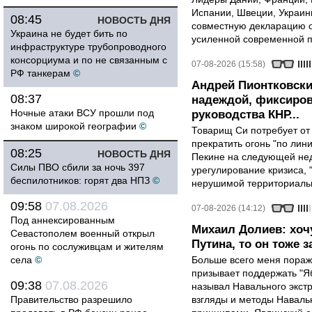
Испании, Швеции, Украин
08:45
НОВОСТЬ ДНЯ
совместную декларацию о
Украина не будет бить по
усиленной современной п
инфраструктуре трубопроводного
консорциума и по не связанным с
07-08-2026 (15:58)
РФ танкерам
©
Андрей Пионтковски
08:37
надеждой, фиксиров
Ночные атаки ВСУ прошли под
руководства КНР...
знаком широкой географии
©
Товарищ Си потребует от
прекратить огонь "по лини
08:25
НОВОСТЬ ДНЯ
Пекине на следующей нед
Силы ПВО сбили за ночь 397
урегулирование кризиса, 
беспилотников: горят два НПЗ
©
нерушимой территориальн
09:58
07.08.2026
07-08-2026 (14:12)
Под аннексированным
Михаил Долиев: хочу
Севастополем военный открыл
Путина, то он тоже з
огонь по сослуживцам и жителям
села
©
Больше всего меня поража
призывает поддержать "Яб
09:38
07.08.2026
называл Навального экст
Правительство разрешило
взгляды и методы Наваль