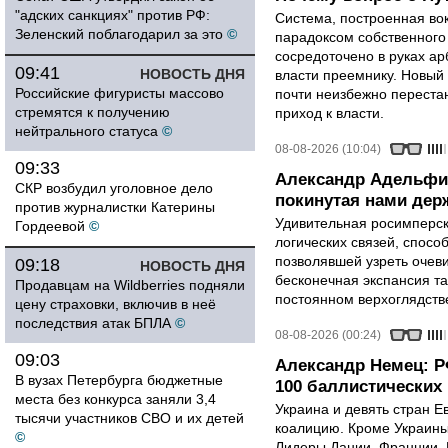
"адских санкциях" против РФ:
Система, построенная вок
Зеленский поблагодарил за это
©
парадоксом собственного
сосредоточено в руках ар
09:41
НОВОСТЬ ДНЯ
власти преемнику. Новый 
Российские фигуристы массово
почти неизбежно перестан
стремятся к получению
приход к власти.
нейтрального статуса
©
08-08-2026 (10:04)
09:33
Александр Адельфи
СКР возбудил уголовное дело
покинутая нами держ
против журналистки Катерины
Удивительная росимперск
Гордеевой
©
логических связей, спосо
позволявшей узреть очев
09:18
НОВОСТЬ ДНЯ
бесконечная экспансия т
Продавцам на Wildberries подняли
постоянном верхоглядств
цену страховки, включив в неё
последствия атак БПЛА
©
08-08-2026 (00:24)
09:03
Александр Немец: Р
В вузах Петербурга бюджетные
100 баллистических 
места без конкурса заняли 3,4
Украина и девять стран 
тысячи участников СВО и их детей
коалицию. Кроме Украины,
©
Лидеры Дании, Франции, 