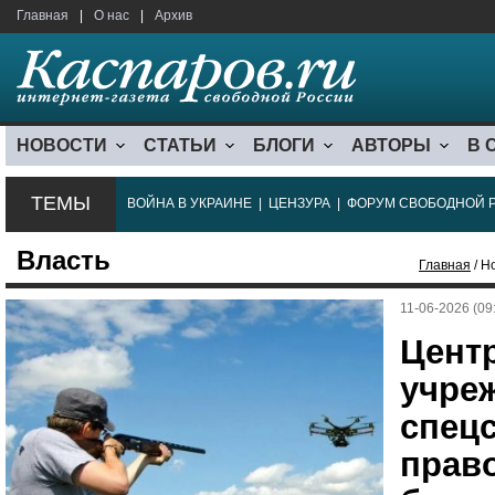
Главная
|
О нас
|
Архив
НОВОСТИ
СТАТЬИ
БЛОГИ
АВТОРЫ
В 
ТЕМЫ
ВОЙНА В УКРАИНЕ
|
ЦЕНЗУРА
|
ФОРУМ СВОБОДНОЙ 
Власть
Главная
/ Н
11-06-2026 (09
Центр
учре
спец
прав