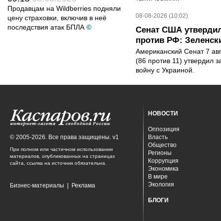
Продавцам на Wildberries подняли
08-08-2026 (10:02)
цену страховки, включив в неё
последствия атак БПЛА
©
Сенат США утвердил
против РФ: Зеленск
Американский Сенат 7 ав
(86 против 11) утвердил з
войну с Украиной.
НОВОСТИ
Оппозиция
© 2005-2026. Все права защищены. v1
Власть
Общество
При полном или частичном использовании
Регионы
материалов, опубликованных на страницах
Коррупция
сайта, ссылка на источник обязательна.
Экономика
В мире
Экология
Бизнес-материалы
|
Реклама
БЛОГИ