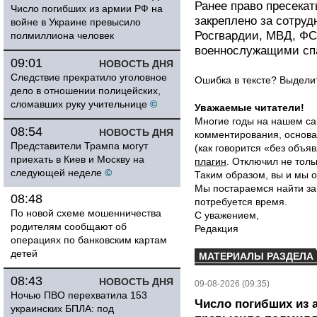
Ранее право пресека
Число погибших из армии РФ на
закреплено за сотру
войне в Украине превысило
Росгвардии, МВД, Ф
полмиллиона человек
военнослужащими сп
09:01
НОВОСТЬ ДНЯ
Следствие прекратило уголовное
Ошибка в тексте? Выдел
дело в отношении полицейских,
сломавших руку учительнице
©
Уважаемые читатели!
Многие годы на нашем са
08:54
НОВОСТЬ ДНЯ
комментирования, основа
Представители Трампа могут
(как говорится «без объ
приехать в Киев и Москву на
плагин
. Отключил не толь
следующей неделе
©
Таким образом, вы и мы о
Мы постараемся найти за
08:48
потребуется время.
По новой схеме мошенничества
С уважением,
родителям сообщают об
Редакция
операциях по банковским картам
детей
МАТЕРИАЛЫ РАЗДЕЛА
08:43
НОВОСТЬ ДНЯ
09-08-2026 (09:35)
Ночью ПВО перехватила 153
Число погибших из 
украинских БПЛА: под