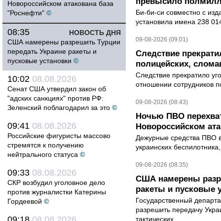
превысило полмилл
Новороссийском атакована база
Би-би-си совместно с из
"Роснефти"
©
установила имена 238 014
08:35
НОВОСТЬ ДНЯ
09-08-2026 (09:01)
США намерены разрешить Турции
передать Украине ракеты и
Следствие прекрати
пусковые установки
©
полицейских, слома
Следствие прекратило уг
10:02
08.08.2026
отношении сотрудников п
Сенат США утвердил закон об
"адских санкциях" против РФ:
09-08-2026 (08:43)
Зеленский поблагодарил за это
©
Ночью ПВО перехват
09:41
08.08.2026
Новороссийском ата
Российские фигуристы массово
Дежурные средства ПВО в 
стремятся к получению
украинских беспилотника
нейтрального статуса
©
09-08-2026 (08:35)
09:33
08.08.2026
США намерены разре
СКР возбудил уголовное дело
ракеты и пусковые 
против журналистки Катерины
Государственный департ
Гордеевой
©
разрешить передачу Украи
09:18
08.08.2026
тактических...