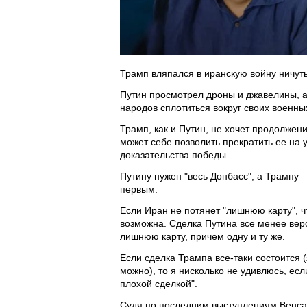
Трамп вляпался в иранскую войну ничуть
Путин просмотрел дроны и джавелины, а
народов сплотиться вокруг своих военны
Трамп, как и Путин, не хочет продолжен
может себе позволить прекратить ее на 
доказательства победы.
Путину нужен "весь Донбасс", а Трампу – 
первым.
Если Иран не потянет "лишнюю карту", ч
возможна. Сделка Путина все менее вероя
лишнюю карту, причем одну и ту же.
Если сделка Трампа все-таки состоится (
можно), то я нисколько не удивлюсь, есл
плохой сделкой".
Судя по последним выступлениям Венса,