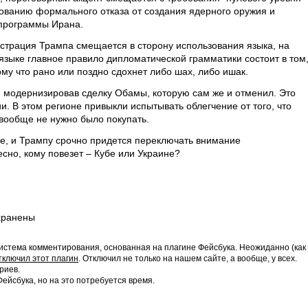
ованию формального отказа от создания ядерного оружия и
программы Ирана.
нистрация Трампа смещается в сторону использования языка, на
языке главное правило дипломатической грамматики состоит в том
му что рано или поздно сдохнет либо шах, либо ишак.
, модернизировав сделку Обамы, которую сам же и отменил. Это
. В этом регионе привыкли испытывать облегчение от того, что
 вообще не нужно было покупать.
ебе, и Трампу срочно придется переключать внимание
есно, кому повезет – Кубе или Украине?
хранены
истема комментирования, основанная на плагине Фейсбука. Неожиданно (как
тключил этот плагин
. Отключил не только на нашем сайте, а вообще, у всех.
риев.
йсбука, но на это потребуется время.