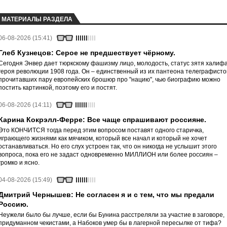
МАТЕРИАЛЫ РАЗДЕЛА
06-08-2026 (15:41)
Глеб Кузнецов: Серое не предшествует чёрному.
Сегодня Энвер дает тюркскому фашизму лицо, молодость, статус зятя халифа
героя революции 1908 года. Он – единственный из их пантеона телеграфисто
прочитавших пару европейских брошюр про "нацию", чью биографию можно
постить картинкой, поэтому его и постят.
06-08-2026 (14:11)
Карина Кокрэлл-Ферре: Все чаще спрашивают россияне.
Это КОНЧИТСЯ тогда перед этим вопросом поставят одного старичка,
играющего жизнями как мячиком, который все начал и который не хочет
останавливаться. Но его слух устроен так, что он никогда не услышит этого
вопроса, пока его не задаст одновременно МИЛЛИОН или более россиян –
громко и ясно.
04-08-2026 (15:49)
Дмитрий Чернышев: Не согласен я и с тем, что мы предали
Россию.
Неужели было бы лучше, если бы Бунина расстреляли за участие в заговоре,
придуманном чекистами, а Набоков умер бы в лагерной пересылке от тифа?