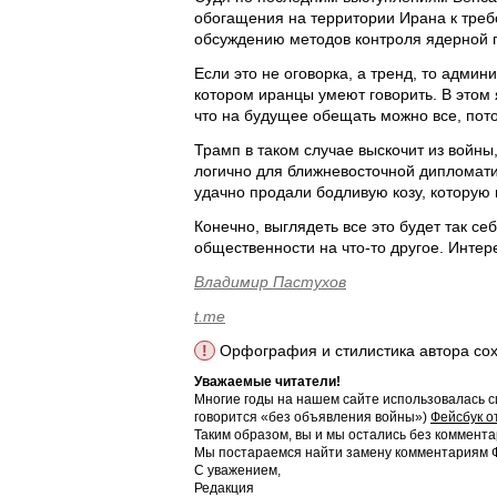
обогащения на территории Ирана к треб
обсуждению методов контроля ядерной 
Если это не оговорка, а тренд, то адми
котором иранцы умеют говорить. В этом 
что на будущее обещать можно все, пото
Трамп в таком случае выскочит из войны
логично для ближневосточной дипломатии
удачно продали бодливую козу, которую
Конечно, выглядеть все это будет так с
общественности на что-то другое. Интер
Владимир Пастухов
t.me
!
Орфография и стилистика автора со
Уважаемые читатели!
Многие годы на нашем сайте использовалась с
говорится «без объявления войны»)
Фейсбук о
Таким образом, вы и мы остались без коммента
Мы постараемся найти замену комментариям Фе
С уважением,
Редакция