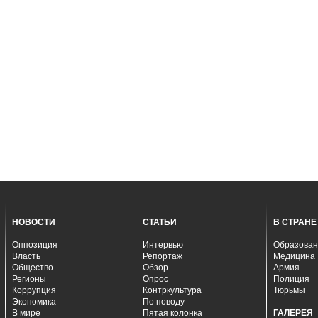
НОВОСТИ
СТАТЬИ
В СТРАНЕ
Оппозиция
Интервью
Образован
Власть
Репортаж
Медицина
Общество
Обзор
Армия
Регионы
Опрос
Полиция
Коррупция
Контркультура
Тюрьмы
Экономика
По поводу
В мире
Пятая колонка
ГАЛЕРЕЯ