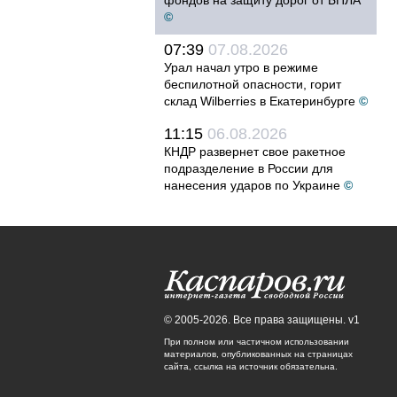
фондов на защиту дорог от БПЛА
©
07:39
07.08.2026
Урал начал утро в режиме
беспилотной опасности, горит
склад Wilberries в Екатеринбурге
©
11:15
06.08.2026
КНДР развернет свое ракетное
подразделение в России для
нанесения ударов по Украине
©
© 2005-2026. Все права защищены. v1
При полном или частичном использовании
материалов, опубликованных на страницах
сайта, ссылка на источник обязательна.