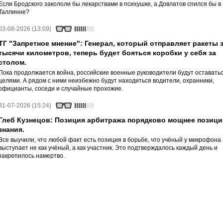
Если Бродского закололи бы лекарствами в психушке, а Довлатов спился бы в
Таллинне?
03-08-2026 (13:09)
ТГ "Запретное мнение": Генерал, который отправляет ракеты 
тысячи километров, теперь будет бояться коробки у себя за
столом.
Пока продолжается война, российские военные руководители будут оставать
целями. А рядом с ними неизбежно будут находиться водители, охранники,
официанты, соседи и случайные прохожие.
31-07-2026 (15:24)
Глеб Кузнецов: Позиция арбитража порядково мощнее позици
знания.
Все выучили, что любой факт есть позиция в борьбе, что учёный у микрофона
выступает не как учёный, а как участник. Это подтверждалось каждый день и
закрепилось намертво.