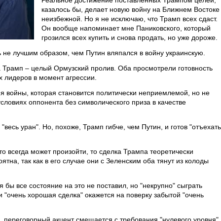
Реальное достижение поставленных Трампом целей,
казалось бы, делает новую войну на Ближнем Востоке
неизбежной. Но я не исключаю, что Трамп всех сдаст.
Он вообще напоминает мне Паниковского, который
грозился всех купить и снова продать, но уже дороже.
 не лучшим образом, чем Путин вляпался в войну украинскую.
 Трамп – целый Ормузский пролив. Оба просмотрели готовность
х лидеров в момент агрессии.
ия войны, которая становится политически неприемлемой, но не
условиях оппонента без символического приза в качестве
"весь уран". Но, похоже, Трамп гибче, чем Путин, и готов "отъехать
то всегда может произойти, то сделка Трампа теоретически
тна, так как в его случае они с Зеленским оба тянут из колоды
я бы все состояние на это не поставил, но "некрупно" сыграть
и "очень хорошая сделка" окажется на поверку забытой "очень
 переговорный акцент смещается с требования "нулевого уровня"