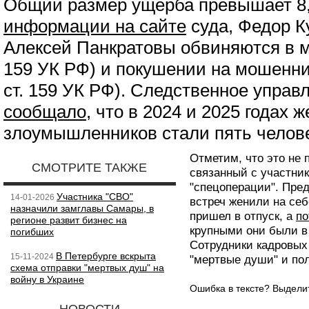
Общий размер ущерба превышает 8,
информации на сайте
суда, Федор К
Алексей Панкратовы обвиняются в мо
159 УК РФ) и покушении на мошенничес
ст. 159 УК РФ). Следственное упра
сообщало
, что в 2024 и 2025 годах 
злоумышленников стали пять челове
Отметим, что это не
СМОТРИТЕ ТАКЖЕ
связанный с участни
"спецоперации". Пре
Участника "СВО"
14-01-2026
встреч женили на себ
назначили замглавы Самары, в
пришел в отпуск, а
по
регионе развит бизнес на
крупными они были в 
погибших
Сотрудники кадровы
В Петербурге вскрыта
15-11-2024
"мертвые души" и пол
схема отправки "мертвых душ" на
войну в Украине
Ошибка в тексте? Выдел