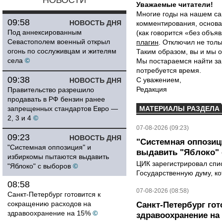
НОВОСТИ
Уважаемые читатели!
Многие годы на нашем са
09:58
НОВОСТЬ ДНЯ
комментирования, основа
Под аннексированным
(как говорится «без объ
Севастополем военный открыл
плагин
. Отключил не толь
огонь по сослуживцам и жителям
Таким образом, вы и мы о
села
©
Мы постараемся найти за
потребуется время.
09:38
С уважением,
НОВОСТЬ ДНЯ
Редакция
Правительство разрешило
продавать в РФ бензин ранее
запрещенных стандартов Евро —
МАТЕРИАЛЫ РАЗДЕЛА
2, 3 и 4
©
07-08-2026 (09:23)
09:23
НОВОСТЬ ДНЯ
"Системная оппози
"Системная оппозиция" и
выдавить "Яблоко"
избиркомы пытаются выдавить
ЦИК зарегистрировал спис
"Яблоко" с выборов
©
Государственную думу, ко
08:58
07-08-2026 (08:58)
Санкт-Петербург готовится к
сокращению расходов на
Санкт-Петербург го
здравоохранение на 15%
©
здравоохранение на