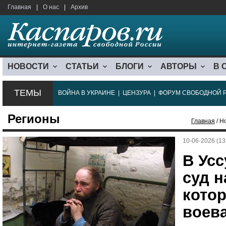
Главная
|
О нас
|
Архив
НОВОСТИ
СТАТЬИ
БЛОГИ
АВТОРЫ
В 
ТЕМЫ
ВОЙНА В УКРАИНЕ
|
ЦЕНЗУРА
|
ФОРУМ СВОБОДНОЙ 
Регионы
Главная
/ Н
10-06-2026 (13
В Усс
суд 
кото
воев