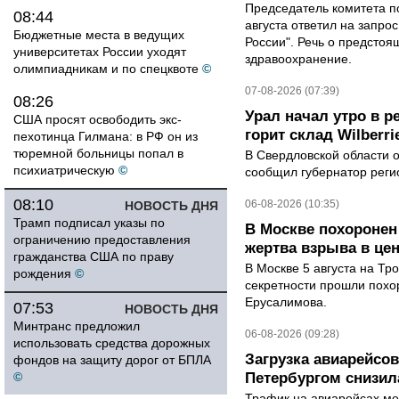
Председатель комитета п
08:44
августа ответил на запро
Бюджетные места в ведущих
России". Речь о предсто
университетах России уходят
здравоохранение.
олимпиадникам и по спецквоте
©
07-08-2026 (07:39)
08:26
Урал начал утро в р
США просят освободить экс-
горит склад Wilberri
пехотинца Гилмана: в РФ он из
тюремной больницы попал в
В Свердловской области 
психиатрическую
©
сообщил губернатор реги
08:10
06-08-2026 (10:35)
НОВОСТЬ ДНЯ
Трамп подписал указы по
В Москве похоронен
ограничению предоставления
жертва взрыва в це
гражданства США по праву
В Москве 5 августа на Тр
рождения
©
секретности прошли похо
Ерусалимова.
07:53
НОВОСТЬ ДНЯ
Минтранс предложил
06-08-2026 (09:28)
использовать средства дорожных
Загрузка авиарейсо
фондов на защиту дорог от БПЛА
©
Петербургом снизила
Трафик на авиарейсах ме