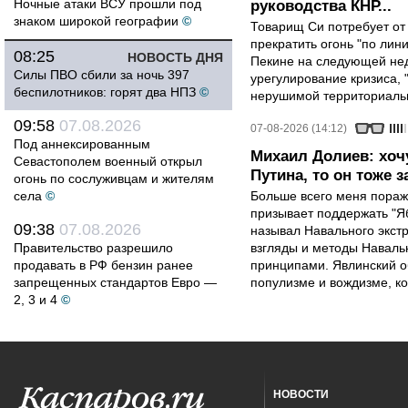
Ночные атаки ВСУ прошли под
руководства КНР...
знаком широкой географии
©
Товарищ Си потребует от
прекратить огонь "по лини
08:25
НОВОСТЬ ДНЯ
Пекине на следующей нед
Силы ПВО сбили за ночь 397
урегулирование кризиса, 
беспилотников: горят два НПЗ
©
нерушимой территориальн
09:58
07.08.2026
07-08-2026 (14:12)
Под аннексированным
Михаил Долиев: хочу
Севастополем военный открыл
Путина, то он тоже з
огонь по сослуживцам и жителям
села
©
Больше всего меня поража
призывает поддержать "Яб
09:38
07.08.2026
называл Навального экст
Правительство разрешило
взгляды и методы Наваль
продавать в РФ бензин ранее
принципами. Явлинский о
запрещенных стандартов Евро —
популизме и вождизме, ко
2, 3 и 4
©
НОВОСТИ