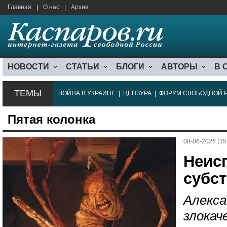
Главная
|
О нас
|
Архив
НОВОСТИ
СТАТЬИ
БЛОГИ
АВТОРЫ
В 
ТЕМЫ
ВОЙНА В УКРАИНЕ
|
ЦЕНЗУРА
|
ФОРУМ СВОБОДНОЙ 
Пятая колонка
08-06-2026 (15
Неис
субс
Алекса
злокач