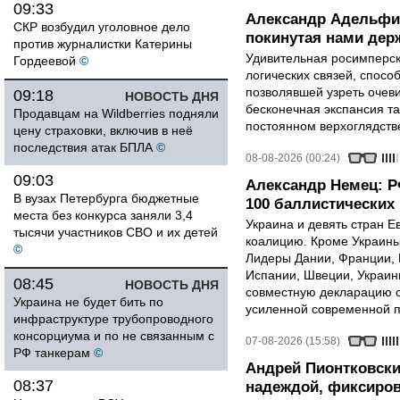
09:33
Александр Адельфи
СКР возбудил уголовное дело
покинутая нами держ
против журналистки Катерины
Удивительная росимперск
Гордеевой
©
логических связей, спосо
позволявшей узреть очев
09:18
НОВОСТЬ ДНЯ
бесконечная экспансия т
Продавцам на Wildberries подняли
постоянном верхоглядств
цену страховки, включив в неё
последствия атак БПЛА
©
08-08-2026 (00:24)
09:03
Александр Немец: Р
В вузах Петербурга бюджетные
100 баллистических 
места без конкурса заняли 3,4
Украина и девять стран 
тысячи участников СВО и их детей
коалицию. Кроме Украины,
©
Лидеры Дании, Франции, 
Испании, Швеции, Украин
08:45
НОВОСТЬ ДНЯ
совместную декларацию о
Украина не будет бить по
усиленной современной п
инфраструктуре трубопроводного
консорциума и по не связанным с
07-08-2026 (15:58)
РФ танкерам
©
Андрей Пионтковски
08:37
надеждой, фиксиров