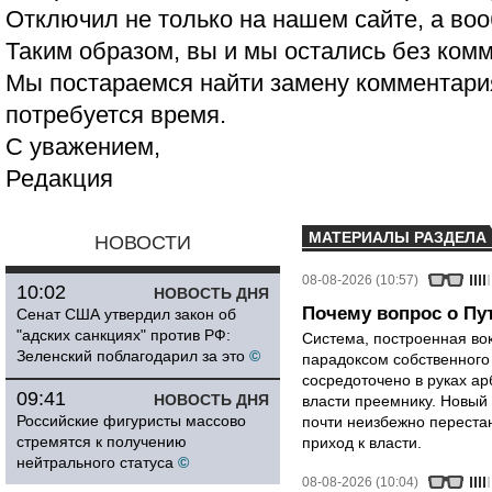
Отключил не только на нашем сайте, а воо
Таким образом, вы и мы остались без ком
Мы постараемся найти замену комментария
потребуется время.
С уважением,
Редакция
МАТЕРИАЛЫ РАЗДЕЛА
НОВОСТИ
08-08-2026 (10:57)
10:02
НОВОСТЬ ДНЯ
Почему вопрос о Пут
Сенат США утвердил закон об
"адских санкциях" против РФ:
Система, построенная вок
Зеленский поблагодарил за это
©
парадоксом собственного
сосредоточено в руках ар
09:41
НОВОСТЬ ДНЯ
власти преемнику. Новый 
Российские фигуристы массово
почти неизбежно перестан
стремятся к получению
приход к власти.
нейтрального статуса
©
08-08-2026 (10:04)