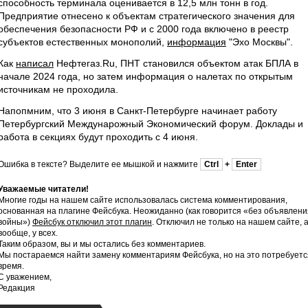
способность терминала оценивается в 12,5 млн тонн в год.
Предприятие отнесено к объектам стратегического значения для
обеспечения безопасности РФ и с 2000 года включено в реестр
субъектов естественных монополий,
информация
"Эхо Москвы".
Как
написал
Нефтегаз.Ru, ПНТ становился объектом атак БПЛА в
начале 2024 года, но затем информация о налетах по открытым
источникам не проходила.
Напопмним, что 3 июня в Санкт-Петербурге начинает работу
Петербургский Междунарожный Экономический форум. Доклады и
работа в секциях будут проходить с 4 июня.
Ошибка в тексте? Выделите ее мышкой и нажмите
Ctrl
+
Enter
Уважаемые читатели!
Многие годы на нашем сайте использовалась система комментирования,
основанная на плагине Фейсбука. Неожиданно (как говорится «без объявлени
войны»)
Фейсбук отключил этот плагин
. Отключил не только на нашем сайте, 
вообще, у всех.
Таким образом, вы и мы остались без комментариев.
Мы постараемся найти замену комментариям Фейсбука, но на это потребуетс
время.
С уважением,
Редакция