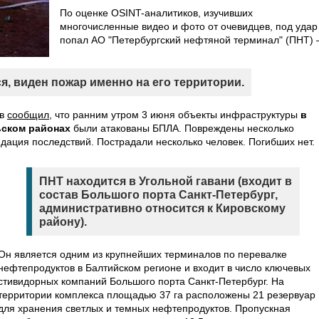
По оценке OSINT-аналитиков, изучивших
многочисленные видео и фото от очевидцев, под удар
попал АО "Петербургский нефтяной терминал" (ПНТ) 
ся, виден пожар именно на его территории.
ов
сообщил
, что ранним утром 3 июня объекты инфраструктуры
в
ьском районах
были атакованы БПЛА. Повреждены несколько
дация последствий. Пострадали несколько человек. Погибших нет.
ПНТ находится в Угольной гавани (входит в
состав Большого порта Санкт-Петербург,
административно относится к Кировскому
району).
Он является одним из крупнейших терминалов по перевалке
нефтепродуктов в Балтийском регионе и входит в число ключевых
стивидорных компаний Большого порта Санкт-Петербург. На
территории комплекса площадью 37 га расположены 21 резервуар
для хранения светлых и темных нефтепродуктов. Пропускная