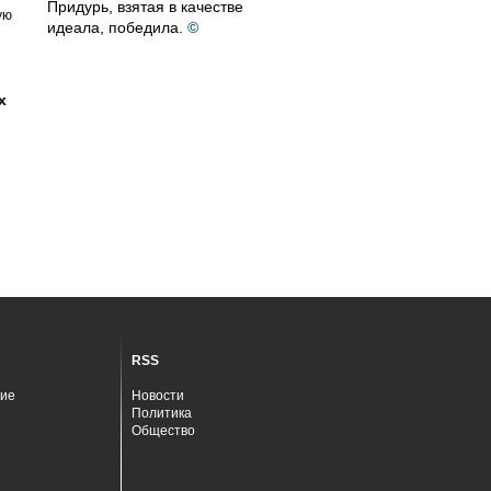
Придурь, взятая в качестве
ую
идеала, победила.
©
х
RSS
ие
Новости
Политика
Общество