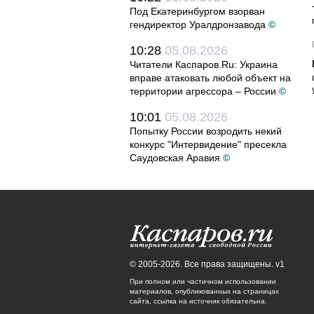
Под Екатеринбургом взорван
гендиректор Уралдронзавода
©
10:28
05.08.2026
Читатели Каспаров.Ru: Украина
вправе атаковать любой объект на
территории агрессора – России
©
10:01
05.08.2026
Попытку России возродить некий
конкурс "Интервидение" пресекла
Саудовская Аравия
©
© 2005-2026. Все права защищены. v1
При полном или частичном использовании
материалов, опубликованных на страницах
сайта, ссылка на источник обязательна.