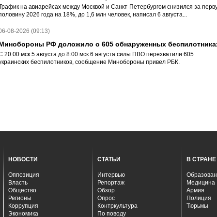
Трафик на авиарейсах между Москвой и Санкт-Петербургом снизился за перв
половину 2026 года на 18%, до 1,6 млн человек, написал 6 августа...
06-08-2026 (09:13)
Минобороны РФ доложило о 605 обнаруженных беспилотника
С 20:00 мск 5 августа до 8:00 мск 6 августа силы ПВО перехватили 605
украинских беспилотников, сообщение Минобороны привел РБК.
НОВОСТИ
СТАТЬИ
В СТРАНЕ
Оппозиция
Интервью
Образован
Власть
Репортаж
Медицина
Общество
Обзор
Армия
Регионы
Опрос
Полиция
Коррупция
Контркультура
Тюрьмы
Экономика
По поводу