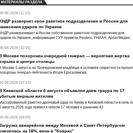
МАТЕРИАЛЫ РАЗДЕЛА
06-08-2026 (11:15)
КНДР развернет свое ракетное подразделение в России для
нанесения ударов по Украине
КНДР разворачивает в России собственное ракетное подразделение для
ударов по Украине, информацию ГУР привели Reuters, УНИАН, АрбатМедиа.
06-08-2026 (10:35)
В Москве похоронен очередной генерал — вероятная жертва
взрыва в центре столицы
В Москве 5 августа на Троекуровском кладбище в условиях секретности прошл
похороны генерал-лейтенанта Игоря Ерусалимова.
06-08-2026 (10:13)
В Киевской области 6 августа объявлен днем траура по 17
убитым мирным жителям
Массированный ракетно-дроновый удар по Киеву и Киевской области в ночь н
5 августа 2026 года привел к гибели 17 человек и ранению 42.
06-08-2026 (09:28)
Загрузка авиарейсов между Москвой и Санкт-Петербургом
снизилась на 18%, вина в "Коврах"