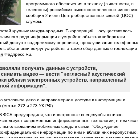
программного обеспечения в технику (в частности, в
телефоны) российских высокопоставленных чиновнико
сообщил 2 июня Центр общественных связей (ЦОС)
службы.
остей крупных международных IT-корпораций... осуществлялось
зличного рода информации с устройств объектов кибератаки.
рытый доступ к содержимому переписки, прослушивание телефонны
ль обстановки вокруг устройств, а также сбор данных о геолокации
ел
Федпресс.Ru.
воляли получать данные с устройств,
 снимать видео — вести "негласный акустический
вки вблизи электронных устройств, направленный
ьной информации".
о уголовное дело о неправомерном доступе к информации и
(статьи 272 и 273 УК РФ).
В ФСБ предупредили, что иностранные спецслужбы активно
используют современные информационные технологии, в том числ
с использованием мобильных средств связи. "Обсуждение
конфиденциальной информации по ним и вблизи них недопустимо,