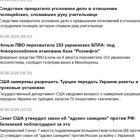
09-08-2026 (09:01)
Следствие прекратило уголовное дело в отношении
полицейских, сломавших руку учительнице
Следствие прекратило уголовное дело о превышении полномочий в отношен
сотрудников полиции, которые сломали руку учительнице.
09-08-2026 (08:43)
Ночью ПВО перехватила 153 украинских БПЛА: под
Новороссийском атакована база "Роснефти"
Дежурные средства ПВО в ночь на 9 августа перехватили 153 украинских
беспилотника, сообщил телеграм-канал в Минобороны.
09-08-2026 (08:35)
США намерены разрешить Турции передать Украине ракеты и
пусковые установки
Государственный департамент США уведомил конгресс о намерении разреши
передачу Украине из турецких запасов 70 оперативно-тактических...
08-08-2026 (10:02)
Сенат США утвердил закон об "адских санкциях" против РФ:
Зеленский поблагодарил за это
Американский Сенат 7 августа подавляющим большинством голосов (86 прот
11) утвердил закон об "адских санкциях" против России за войну с Украиной.