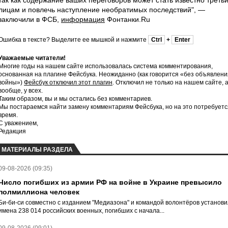
так как содержание ваших переговоров может стать известно треть
лицам и повлечь наступление необратимых последствий", —
заключили в ФСБ,
информация
Фонтанки.Ru
Ошибка в тексте? Выделите ее мышкой и нажмите
Ctrl
+
Enter
Уважаемые читатели!
Многие годы на нашем сайте использовалась система комментирования,
основанная на плагине Фейсбука. Неожиданно (как говорится «без объявлени
войны»)
Фейсбук отключил этот плагин
. Отключил не только на нашем сайте, 
вообще, у всех.
Таким образом, вы и мы остались без комментариев.
Мы постараемся найти замену комментариям Фейсбука, но на это потребуетс
время.
С уважением,
Редакция
МАТЕРИАЛЫ РАЗДЕЛА
09-08-2026 (09:35)
Число погибших из армии РФ на войне в Украине превысило
полмиллиона человек
Би-би-си совместно с изданием "Медиазона" и командой волонтёров установ
имена 238 014 российских военных, погибших с начала...