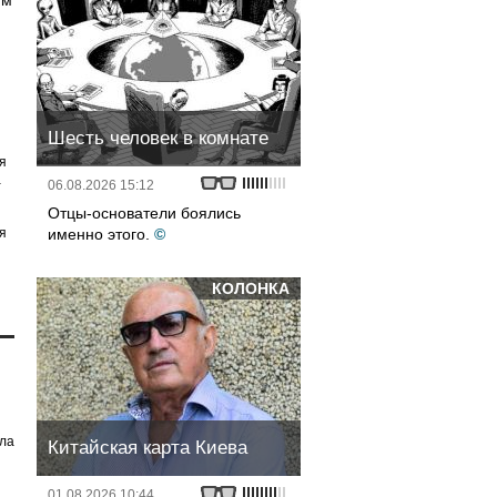
им
Шесть человек в комнате
я
а
06.08.2026 15:12
Отцы-основатели боялись
я
именно этого.
©
КОЛОНКА
ила
Китайская карта Киева
01.08.2026 10:44