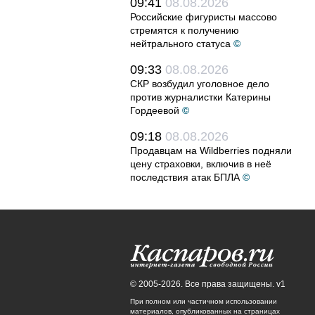
09:41
08.08.2026
Российские фигуристы массово
стремятся к получению
нейтрального статуса
©
09:33
08.08.2026
СКР возбудил уголовное дело
против журналистки Катерины
Гордеевой
©
09:18
08.08.2026
Продавцам на Wildberries подняли
цену страховки, включив в неё
последствия атак БПЛА
©
© 2005-2026. Все права защищены. v1
При полном или частичном использовании
материалов, опубликованных на страницах