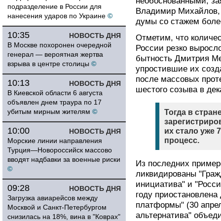
необоснованными, за
подразделение в России для
Владимир Михайлов, 
нанесения ударов по Украине
©
думы со стажем более
10:35
НОВОСТЬ ДНЯ
Отметим, что количе
В Москве похоронен очередной
России резко выросл
генерал — вероятная жертва
бытность Дмитрия Ме
взрыва в центре столицы
©
упростившие их созд
после массовых прот
10:13
НОВОСТЬ ДНЯ
шестого созыва в дек
В Киевской области 6 августа
объявлен днем траура по 17
убитым мирным жителям
©
Тогда в стран
зарегистриров
10:00
их стало уже 
НОВОСТЬ ДНЯ
процесс.
Морские линии направления
Турция—Новороссийск массово
вводят надбавки за военные риски
Из последних примеро
©
ликвидированы "Гражд
инициатива" и "Росс
09:28
НОВОСТЬ ДНЯ
году приостановлена
Загрузка авиарейсов между
платформы" (30 апрел
Москвой и Санкт-Петербургом
альтернатива" объед
снизилась на 18%, вина в "Коврах"