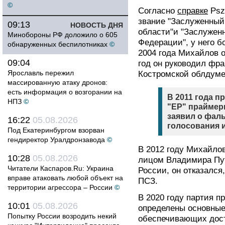
©
Согласно
справке
Psz
звание "Заслуженный
09:13
НОВОСТЬ ДНЯ
области"и "Заслужен
Минобороны РФ доложило о 605
Федерации", у него б
обнаруженных беспилотниках
©
2004 года Михайлов о
09:04
год он руководил фра
Ярославль пережил
Костромской облдуме
массированную атаку дронов:
есть информация о возгорании на
В 2011 года п
НПЗ
©
"ЕР" праймери
заявил о фал
16:22
05.08.2026
голосования и
Под Екатеринбургом взорван
гендиректор Уралдронзавода
©
В 2012 году Михайло
10:28
05.08.2026
лицом Владимира Пут
Читатели Каспаров.Ru: Украина
России, он отказался,
вправе атаковать любой объект на
ПСЗ.
территории агрессора – России
©
В 2020 году партия п
10:01
05.08.2026
определены основные
Попытку России возродить некий
обеспечивающих дост