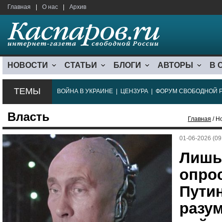
Главная
|
О нас
|
Архив
НОВОСТИ
СТАТЬИ
БЛОГИ
АВТОРЫ
В 
ТЕМЫ
ВОЙНА В УКРАИНЕ
|
ЦЕНЗУРА
|
ФОРУМ СВОБОДНОЙ 
Власть
Главная
/ Н
01-06-2026 (09
Лишь
опрос
Пути
разум