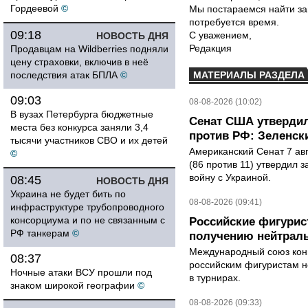
Гордеевой
©
Мы постараемся найти за
потребуется время.
09:18
С уважением,
НОВОСТЬ ДНЯ
Редакция
Продавцам на Wildberries подняли
цену страховки, включив в неё
последствия атак БПЛА
©
МАТЕРИАЛЫ РАЗДЕЛА
09:03
08-08-2026 (10:02)
В вузах Петербурга бюджетные
Сенат США утвердил
места без конкурса заняли 3,4
против РФ: Зеленск
тысячи участников СВО и их детей
Американский Сенат 7 ав
©
(86 против 11) утвердил з
войну с Украиной.
08:45
НОВОСТЬ ДНЯ
Украина не будет бить по
08-08-2026 (09:41)
инфраструктуре трубопроводного
консорциума и по не связанным с
Российские фигурис
РФ танкерам
©
получению нейтраль
Международный союз конь
08:37
российским фигуристам н
Ночные атаки ВСУ прошли под
в турнирах.
знаком широкой географии
©
08-08-2026 (09:33)