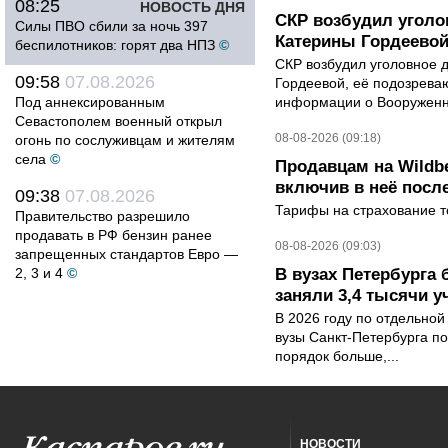
08:25
НОВОСТЬ ДНЯ
СКР возбудил уголо
Силы ПВО сбили за ночь 397
Катерины Гордеево
беспилотников: горят два НПЗ
©
СКР возбудил уголовное 
09:58
07.08.2026
Гордеевой, её подозрева
Под аннексированным
информации о Вооруженн
Севастополем военный открыл
08-08-2026 (09:18)
огонь по сослуживцам и жителям
села
©
Продавцам на Wildbe
включив в неё посл
09:38
07.08.2026
Тарифы на страхование то
Правительство разрешило
продавать в РФ бензин ранее
08-08-2026 (09:03)
запрещенных стандартов Евро —
2, 3 и 4
©
В вузах Петербурга
заняли 3,4 тысячи у
В 2026 году по отдельной
вузы Санкт-Петербурга по
порядок больше,...
НОВОСТИ