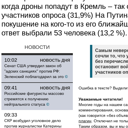
когда дроны попадут в Кремль – так
участников опроса (31,9%) На Пути
покушение на кого-то из его ближай
ответ выбрали 53 человека (13,2 %).
НОВОСТИ
Самым неверо
сочли то, что
10:02
НОВОСТЬ ДНЯ
без перечисл
Сенат США утвердил закон об
остановит вой
"адских санкциях" против РФ:
участников оп
Зеленский поблагодарил за это
©
09:41
НОВОСТЬ ДНЯ
Ошибка в тексте? Выдел
Российские фигуристы массово
стремятся к получению
Уважаемые читатели!
нейтрального статуса
©
Многие годы на нашем са
комментирования, основа
09:33
(как говорится «без объ
СКР возбудил уголовное дело
плагин
. Отключил не толь
против журналистки Катерины
Таким образом, вы и мы о