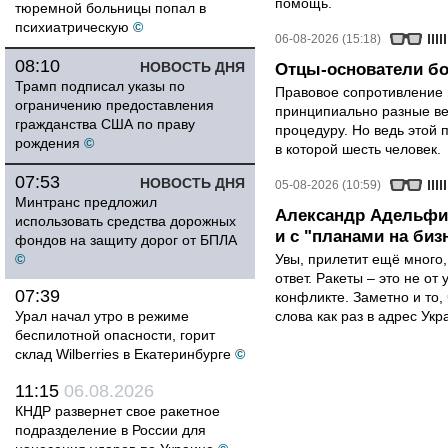
помощь.
тюремной больницы попал в
психиатрическую
©
06-08-2026 (15:18)
08:10
НОВОСТЬ ДНЯ
Отцы-основатели бо
Трамп подписал указы по
Правовое сопротивление 
ограничению предоставления
принципиально разные ве
гражданства США по праву
процедуру. Но ведь этой 
рождения
©
в которой шесть человек.
07:53
НОВОСТЬ ДНЯ
05-08-2026 (10:59)
Минтранс предложил
Александр Адельфин
использовать средства дорожных
и с "планами на биз
фондов на защиту дорог от БПЛА
©
Увы, прилетит ещё много,
ответ. Ракеты – это не от
07:39
конфликте. Заметно и то
Урал начал утро в режиме
слова как раз в адрес Укра
беспилотной опасности, горит
склад Wilberries в Екатеринбурге
©
11:15
06.08.2026
КНДР развернет свое ракетное
подразделение в России для