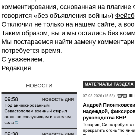
комментирования, основанная на плагине 
говорится «без объявления войны»)
Фейсб
Отключил не только на нашем сайте, а воо
Таким образом, вы и мы остались без ком
Мы постараемся найти замену комментария
потребуется время.
С уважением,
Редакция
МАТЕРИАЛЫ РАЗДЕЛА
НОВОСТИ
07-08-2026 (15:58)
09:58
НОВОСТЬ ДНЯ
Андрей Пионтковски
Под аннексированным
Севастополем военный открыл
надеждой, фиксиров
огонь по сослуживцам и жителям
руководства КНР...
села
©
Товарищ Си потребует от
прекратить огонь "по лини
09:38
НОВОСТЬ ДНЯ