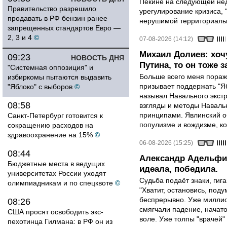
Пекине на следующей нед
Правительство разрешило
урегулирование кризиса, 
продавать в РФ бензин ранее
нерушимой территориальн
запрещенных стандартов Евро —
2, 3 и 4
©
07-08-2026 (14:12)
Михаил Долиев: хочу
09:23
НОВОСТЬ ДНЯ
Путина, то он тоже з
"Системная оппозиция" и
Больше всего меня поража
избиркомы пытаются выдавить
призывает поддержать "Яб
"Яблоко" с выборов
©
называл Навального экст
08:58
взгляды и методы Наваль
принципами. Явлинский о
Санкт-Петербург готовится к
популизме и вождизме, ко
сокращению расходов на
здравоохранение на 15%
©
06-08-2026 (15:25)
08:44
Александр Адельфин
Бюджетные места в ведущих
идеала, победила.
университетах России уходят
Судьба подаёт знаки, гига
олимпиадникам и по спецквоте
©
"Хватит, остановись, поду
беспрерывно. Уже миллио
08:26
смягчали падение, начато
США просят освободить экс-
воле. Уже толпы "врачей
пехотинца Гилмана: в РФ он из