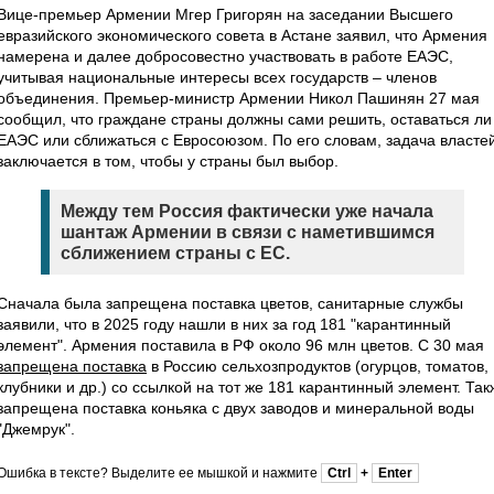
Вице-премьер Армении Мгер Григорян на заседании Высшего
евразийского экономического совета в Астане заявил, что Армения
намерена и далее добросовестно участвовать в работе ЕАЭС,
учитывая национальные интересы всех государств – членов
объединения. Премьер-министр Армении Никол Пашинян 27 мая
сообщил, что граждане страны должны сами решить, оставаться ли
ЕАЭС или сближаться с Евросоюзом. По его словам, задача власте
заключается в том, чтобы у страны был выбор.
Между тем Россия фактически уже начала
шантаж Армении в связи с наметившимся
сближением страны с ЕС.
Сначала была запрещена поставка цветов, санитарные службы
заявили, что в 2025 году нашли в них за год 181 "карантинный
элемент". Армения поставила в РФ около 96 млн цветов. С 30 мая
запрещена поставка
в Россию сельхозпродуктов (огурцов, томатов,
клубники и др.) со ссылкой на тот же 181 карантинный элемент. Так
запрещена поставка коньяка с двух заводов и минеральной воды
"Джемрук".
Ошибка в тексте? Выделите ее мышкой и нажмите
Ctrl
+
Enter