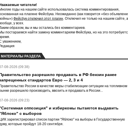
Уважаемые читатели!
Многие годы на нашем сайте использовалась система комментирования,
основанная на плагине Фейсбука. Неожиданно (как говорится «без объявлени
войны»)
Фейсбук отключил этот плагин
. Отключил не только на нашем сайте, 
вообще, у всех.
Таким образом, вы и мы остались без комментариев.
Мы постараемся найти замену комментариям Фейсбука, но на это потребуетс
время.
С уважением,
Редакция
МАТЕРИАЛЫ РАЗДЕЛА
07-08-2026 (09:38)
Правительство разрешило продавать в РФ бензин ранее
запрещенных стандартов Евро — 2, 3 и 4
Правительство России в качестве меры стабилизации ситуации на топливном
рынке разрешило производить, ввозить и продавать в России...
07-08-2026 (09:23)
"Системная оппозиция" и избиркомы пытаются выдавить
"Яблоко" с выборов
ЦИК зарегистрировал список партии "Яблоко" на выборы в Государственную
думу, которые пройдут 18-20 сентября.