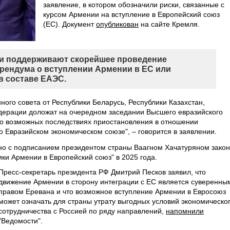
заявление, в котором обозначили риски, связанные с
курсом Армении на вступление в Европейский союз
(ЕС). Документ
опубликован
на сайте Кремля.
они поддерживают скорейшее проведение
ендума о вступлении Армении в ЕС или
 составе ЕАЭС.
ого совета от Республики Беларусь, Республики Казахстан,
дерации доложат на очередном заседании Высшего евразийского
. о возможных последствиях приостановления в отношении
 Евразийском экономическом союзе", – говорится в заявлении.
ано с подписанием президентом страны Ваагном Хачатуряном зако
ки Армении в Европейский союз" в 2025 года.
Пресс-секретарь президента РФ Дмитрий Песков заявил, что
движение Армении в сторону интеграции с ЕС является суверенны
правом Еревана и что возможное вступление Армении в Евросоюз
может означать для страны утрату выгодных условий экономическо
сотрудничества с Россией по ряду направлений,
напомнили
"Ведомости".