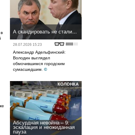
А скандировать не стали...
 в
й
28.07.2026 15:23
Александр Адельфинский:
Володин выглядел
обмочившимся городским
сумасшедшим.
©
КОЛОНКА
же
Абсурдная невойна – 9:
эскалация и неожиданная
пауза