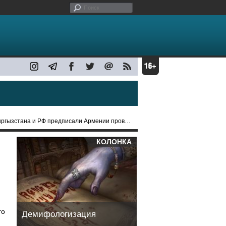
тана и РФ предписали Армении провести референдум
КОЛОНКА
го
Демифологизация