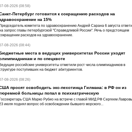
07-08-2026 (08:58)
Санкт-Петербург готовится к сокращению расходов на
здравоохранение на 15%
Председатель комитета по здравоохранению Андрей Сарана 6 августа ответ
на запрос главы петербургской "Справедливой России". Речь о предстоящем
сокращении расходов на здравоохранение.
07-08-2026 (08:44)
Бюджетные места в ведущих университетах России уходят
олимпиадникам и по спецквоте
Ведущие российские университеты отметили рост числа олимпиадников в
структуре поступивших на бюджет абитуриентов.
07-08-2026 (08:26)
США просят освободить экс-пехотинца Гилмана: в РФ он из
тюремной больницы попал в психиатрическую
Госсекретарь США Марко Рубио на встрече с главой МИД РФ Сергеем Лавров
23 июля поднял вопрос об освобождении бывшего морского...