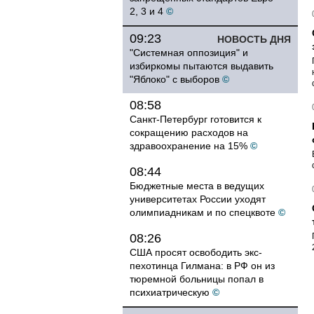
2, 3 и 4
©
09:23
НОВОСТЬ ДНЯ
"Системная оппозиция" и
избиркомы пытаются выдавить
"Яблоко" с выборов
©
08:58
Санкт-Петербург готовится к
сокращению расходов на
здравоохранение на 15%
©
08:44
Бюджетные места в ведущих
университетах России уходят
олимпиадникам и по спецквоте
©
08:26
США просят освободить экс-
пехотинца Гилмана: в РФ он из
тюремной больницы попал в
психиатрическую
©