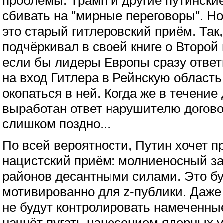
проблемы. Трамп и другие путински
сбивать на "мирные переговоры". Н
это старый гитлеровский приём. Так
подчёркивал в своей книге о Второй
если бы лидеры Европы сразу ответ
на вход Гитлера в Рейнскую область,
окопаться в ней. Когда же в течение
выработан ответ нарушителю догово
слишком поздно...
По всей вероятности, Путин хочет 
нацистский приём: молниеносный з
районов десантными силами. Это бу
мотивированно для z-публики. Даже
не будут контролировать намеченны
начнёт пугать нанесением ядерных 