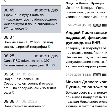
©
Лидеры Дании, Франции, 
Испании, Швеции, Украин
08:45
НОВОСТЬ ДНЯ
совместную декларацию о
Украина не будет бить по
усиленной современной п
инфраструктуре трубопроводного
консорциума и по не связанным с
07-08-2026 (15:58)
РФ танкерам
©
Андрей Пионтковски
08:37
надеждой, фиксиров
Ночные атаки ВСУ прошли под
руководства КНР...
знаком широкой географии
©
Товарищ Си потребует от
прекратить огонь "по лини
08:25
НОВОСТЬ ДНЯ
Пекине на следующей нед
Силы ПВО сбили за ночь 397
урегулирование кризиса, 
беспилотников: горят два НПЗ
©
нерушимой территориальн
09:58
07.08.2026
07-08-2026 (14:12)
Под аннексированным
Михаил Долиев: хочу
Севастополем военный открыл
Путина, то он тоже з
огонь по сослуживцам и жителям
села
©
Больше всего меня поража
призывает поддержать "Яб
09:38
07.08.2026
называл Навального экст
Правительство разрешило
взгляды и методы Наваль