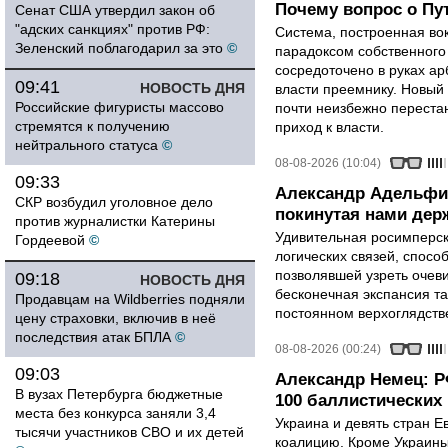
Почему вопрос о Пут
Сенат США утвердил закон об
"адских санкциях" против РФ:
Система, построенная вок
Зеленский поблагодарил за это
©
парадоксом собственного
сосредоточено в руках ар
09:41
НОВОСТЬ ДНЯ
власти преемнику. Новый 
Российские фигуристы массово
почти неизбежно перестан
стремятся к получению
приход к власти.
нейтрального статуса
©
08-08-2026 (10:04)
09:33
Александр Адельфи
СКР возбудил уголовное дело
покинутая нами держ
против журналистки Катерины
Удивительная росимперск
Гордеевой
©
логических связей, спосо
позволявшей узреть очев
09:18
НОВОСТЬ ДНЯ
бесконечная экспансия т
Продавцам на Wildberries подняли
постоянном верхоглядств
цену страховки, включив в неё
последствия атак БПЛА
©
08-08-2026 (00:24)
09:03
Александр Немец: Р
В вузах Петербурга бюджетные
100 баллистических 
места без конкурса заняли 3,4
Украина и девять стран 
тысячи участников СВО и их детей
коалицию. Кроме Украины,