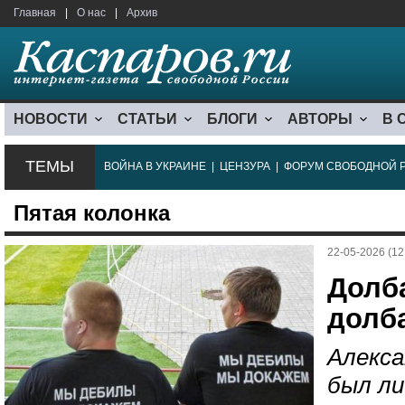
Главная
|
О нас
|
Архив
НОВОСТИ
СТАТЬИ
БЛОГИ
АВТОРЫ
В 
ТЕМЫ
ВОЙНА В УКРАИНЕ
|
ЦЕНЗУРА
|
ФОРУМ СВОБОДНОЙ 
Пятая колонка
22-05-2026 (12
Долб
долб
Алекса
был ли