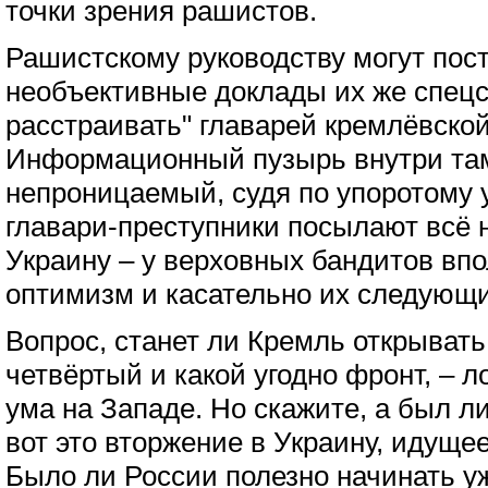
точки зрения рашистов.
Рашистскому руководству могут пос
необъективные доклады их же спецс
расстраивать" главарей кремлёвской
Информационный пузырь внутри там
непроницаемый, судя по упоротому у
главари-преступники посылают всё 
Украину – у верховных бандитов вп
оптимизм и касательно их следующи
Вопрос, станет ли Кремль открывать 
четвёртый и какой угодно фронт, – 
ума на Западе. Но скажите, а был л
вот это вторжение в Украину, идуще
Было ли России полезно начинать у