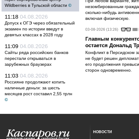
При любом варианте, жит
Wildberries в Тульской области
©
незомбированным граждан
сколько-нибудь антивоен
11:18
04.08.2026
включая физическую.
Допуск к ОГЭ через обязательный
экзамен по истории введут в
03-08-2026 (13:26)
девятых классах в 2028 году
Главным конкурент
остается Дональд Т
11:09
04.08.2026
Сайты ряда российских банков
Конфликт в Персидском з
перестали открываться в
не будет решен дипломати
зарубежных браузерах
его продолжения превыси
сторон одновременно.
11:03
04.08.2026
Россияне продолжают копить
наличные деньги: за шесть
месяцев рост составил 2,55 трлн
©
НОВОСТИ