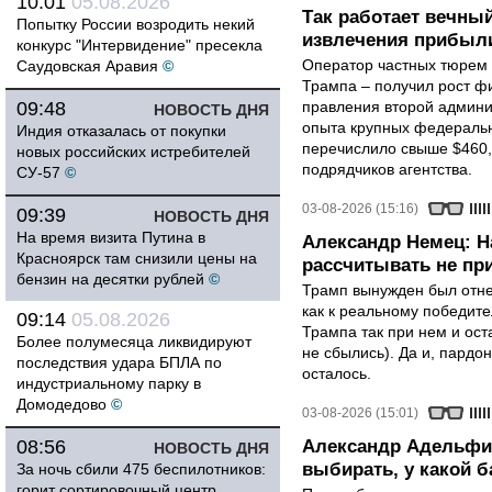
10:01
05.08.2026
Так работает вечный
Попытку России возродить некий
извлечения прибыли
конкурс "Интервидение" пресекла
Оператор частных тюрем 
Саудовская Аравия
©
Трампа – получил рост ф
09:48
правления второй админи
НОВОСТЬ ДНЯ
опыта крупных федеральны
Индия отказалась от покупки
перечислило свыше $460,
новых российских истребителей
подрядчиков агентства.
СУ-57
©
03-08-2026 (15:16)
09:39
НОВОСТЬ ДНЯ
На время визита Путина в
Александр Немец: Н
Красноярск там снизили цены на
рассчитывать не пр
бензин на десятки рублей
©
Трамп вынужден был отнес
как к реальному победите
09:14
05.08.2026
Трампа так при нем и ост
Более полумесяца ликвидируют
не сбылись). Да и, пардо
последствия удара БПЛА по
осталось.
индустриальному парку в
Домодедово
©
03-08-2026 (15:01)
08:56
Александр Адельфи
НОВОСТЬ ДНЯ
выбирать, у какой б
За ночь сбили 475 беспилотников:
горит сортировочный центр