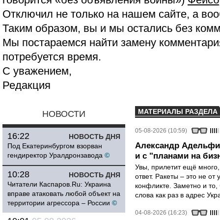
Отключил не только на нашем сайте, а воо
Таким образом, вы и мы остались без ком
Мы постараемся найти замену комментария
потребуется время.
С уважением,
Редакция
МАТЕРИАЛЫ РАЗДЕЛА
НОВОСТИ
05-08-2026 (10:59)
16:22
НОВОСТЬ ДНЯ
Александр Адельфин
Под Екатеринбургом взорван
гендиректор Уралдронзавода
©
и с "планами на биз
Увы, прилетит ещё много,
10:28
НОВОСТЬ ДНЯ
ответ. Ракеты – это не от
Читатели Каспаров.Ru: Украина
конфликте. Заметно и то
вправе атаковать любой объект на
слова как раз в адрес Укра
территории агрессора – России
©
04-08-2026 (16:23)