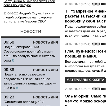
Бастрыкина в СКР появится свой
03-08-2026 (13:09)
совет по культуре
ТГ "Запретное мнени
Андрей Окунь: Тысячи
11-04-2025
ракеты за тысячи ки
людей собрались на похороны
коробки у себя за с
артиста, а не "героев СВО"
Пока продолжается война
НОВОСТИ
оставаться целями. А ряд
водители, охранники, оф
09:58
НОВОСТЬ ДНЯ
31-07-2026 (15:24)
Под аннексированным
Глеб Кузнецов: Поз
Севастополем военный открыл
огонь по сослуживцам и жителям
позиции знания.
села
©
Все выучили, что любой ф
микрофона выступает не к
09:38
НОВОСТЬ ДНЯ
подтверждалось каждый д
Правительство разрешило
продавать в РФ бензин ранее
МАТЕРИАЛЫ СЮЖЕТА
запрещенных стандартов Евро —
2, 3 и 4
©
22-04-2025 (08:02)
Эль Мюрид: Само по
09:23
НОВОСТЬ ДНЯ
чем-то можно оскор
"Системная оппозиция" и