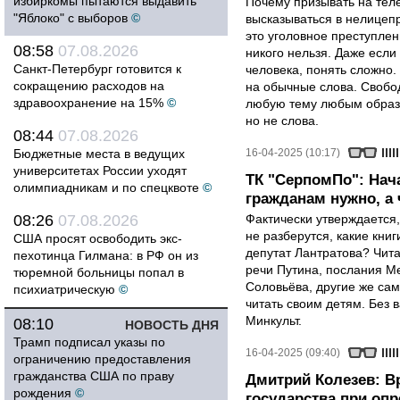
избиркомы пытаются выдавить
Почему призывать на теле
"Яблоко" с выборов
©
высказываться в нелицеп
это уголовное преступлен
08:58
07.08.2026
никого нельзя. Даже если 
Санкт-Петербург готовится к
человека, понять сложно.
сокращению расходов на
на обычные слова. Свобод
здравоохранение на 15%
©
любую тему любым образо
но не слова.
08:44
07.08.2026
Бюджетные места в ведущих
16-04-2025 (10:17)
университетах России уходят
ТК "СерпомПо": Нач
олимпиадникам и по спецквоте
©
гражданам нужно, а ч
08:26
07.08.2026
Фактически утверждается,
не разберутся, какие книг
США просят освободить экс-
депутат Лантратова? Чита
пехотинца Гилмана: в РФ он из
речи Путина, послания М
тюремной больницы попал в
Соловьёва, другие же сам
психиатрическую
©
читать своим детям. Без в
Минкульт.
08:10
НОВОСТЬ ДНЯ
Трамп подписал указы по
16-04-2025 (09:40)
ограничению предоставления
гражданства США по праву
Дмитрий Колезев: В
рождения
©
государства при оп