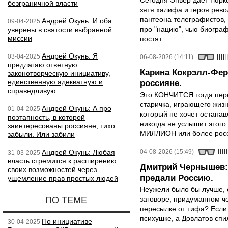
Сегодня Энвер дает тюрк
безграничной власти
зятя халифа и героя рево
пантеона телеграфистов,
Андрей Окунь: И оба
09-04-2025
про "нацию", чью биограф
уверены в святости выбранной
миссии
постят.
Андрей Окунь: Я
03-04-2025
06-08-2026 (14:11)
предлагаю ответную
Карина Кокрэлл-Фер
законотворческую инициативу,
единственную адекватную и
россияне.
справедливую
Это КОНЧИТСЯ тогда пере
старичка, играющего жизн
Андрей Окунь: А про
01-04-2025
который не хочет останавл
поэтапность, в которой
никогда не услышит этого
заинтересованы россияне, тихо
МИЛЛИОН или более росси
забыли. Или забили
Андрей Окунь: Любая
04-08-2026 (15:49)
31-03-2025
власть стремится к расширению
Дмитрий Чернышев: 
своих возможностей через
предали Россию.
ущемление прав простых людей
Неужели было бы лучше, 
ПО ТЕМЕ
заговоре, придуманном че
пересылке от тифа? Если
психушке, а Довлатов спи
По инициативе
30-04-2025