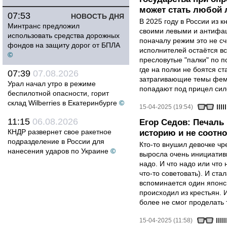
может стать любой 
07:53
НОВОСТЬ ДНЯ
В 2025 году в России из 
Минтранс предложил
своими левыми и антифаш
использовать средства дорожных
поначалу режим это не сч
фондов на защиту дорог от БПЛА
исполнителей остаётся в
©
пресловутые "палки" по п
где на полки не боятся ст
07:39
07.08.2026
затрагивающие темы феми
Урал начал утро в режиме
попадают под прицел сил
беспилотной опасности, горит
склад Wilberries в Екатеринбурге
©
15-04-2025 (19:54)
11:15
06.08.2026
Егор Седов: Печаль 
КНДР развернет свое ракетное
историю и не соотн
подразделение в России для
Кто-то внушил девочке ч
нанесения ударов по Украине
©
выросла очень инициативн
надо. И что надо или что 
что-то советовать). И ста
вспоминается один японск
происходил из крестьян. 
более не смог проделать 
15-04-2025 (11:58)